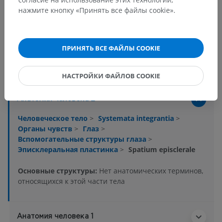
нажмите кнопку «Принять все файлы cookie».
ПРИНЯТЬ ВСЕ ФАЙЛЫ COOKIE
Анатомическая иерархия
НАСТРОЙКИ ФАЙЛОВ COOKIE
Анатомия человека 2
Человеческое тело
>
Systemata integrantia
>
Органы чувств
>
Глаз
>
Вспомогательные структуры глаза
>
Эписклеральная пластинка
>
Spatium episclerale
Основные структуры:
Нет анатомических терминов,
относящихся к этой части тела
Анатомия человека 1