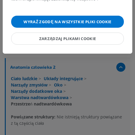
WYRAŹ ZGODĘ NA WSZYSTKIE PLIKI COOKIE
ZARZĄDZAJ PLIKAMI COOKIE
Hierarchia anatomiczna
Anatomia człowieka 2
Ciało ludzkie
>
Układy integrujące
>
Narządy zmysłów
>
Oko
>
Narządy dodatkowe oka
>
Warstwa nadtwardówkowa
>
Przestrzeń nadtwardówkowa
Powiązane struktury:
Nie istnieją struktury powiązane
z tą częścią ciała