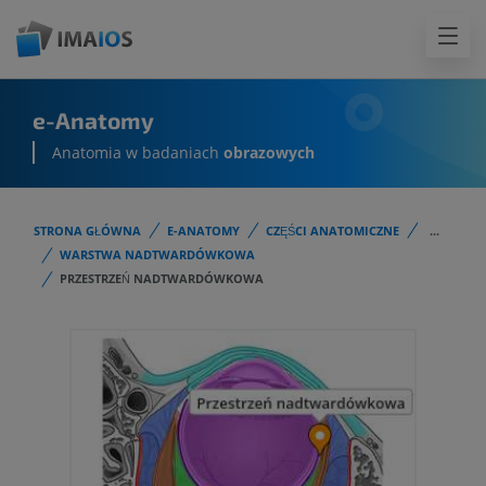
e-Anatomy
Anatomia w badaniach
obrazowych
STRONA GŁÓWNA
E-ANATOMY
CZĘŚCI ANATOMICZNE
...
WARSTWA NADTWARDÓWKOWA
PRZESTRZEŃ NADTWARDÓWKOWA