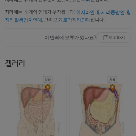
지라에는 네 개의 인대가 부착됩니다:
,
,
위지라인대
지라콩팥인대
, 그리고
입니다.
지라잘록창자인대
가로막지라인대
이 번역에 오류가 있나요?
보고하기
갤러리