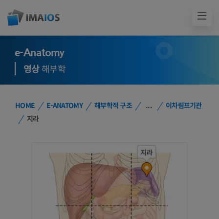
e-Anatomy
영상
해부학
HOME
E-ANATOMY
해부학적 구조
...
이차림프기관
지라