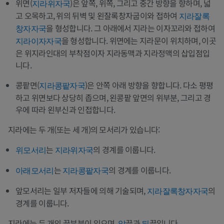
위면(
)은 앞쪽, 위쪽, 그리고 중간 방향을 향하며, 넓
지라위자국
고 오목하고, 위의 뒤벽 및 왼잘록창자굽이와 접하여
지라잘록
을 형성합니다. 그 아래에서 지라는 이자꼬리와 접하여
창자자국
을 형성합니다. 위면에는 지라문이 위치하며, 이곳
지라이자자국
은 위지라인대의 부착점이자 지라동맥과 지라정맥의 삽입점입
니다.
콩팥면(
)은 안쪽 아래 방향을 향합니다. 다소 평평
지라콩팥자국
하고 위면보다 상당히 좁으며, 왼콩팥 앞면의 위부분, 그리고 경
우에 따라 왼부신과 인접합니다.
지라에는 두 개(또는 세 개)의 모서리가 있습니다:
는
의 경계를 이룹니다.
위모서리
지라위자국
는
의 경계를 이룹니다.
아래모서리
지라콩팥자국
앞모서리는 일부 저자들에 의해 기술되며,
의
지라잘록창자자국
경계를 이룹니다.
지라에는 두 개의 끝부분이 있으며,
끝과
끝입니다.
앞
뒤