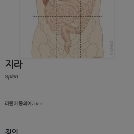
지라
Splen
라틴어 동의어:
Lien
정의