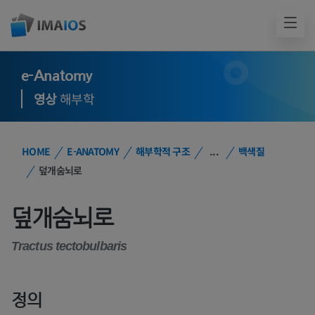
e-Anatomy
영상
해부학
HOME
E-ANATOMY
해부학적 구조
...
백색질
덮개숨뇌로
덮개숨뇌로
Tractus tectobulbaris
정의