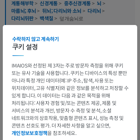
계통해부학
>
신경계통
>
중추신경계통
>
뇌
>
마름뇌; 후뇌
>
뒤뇌; 다리뇌와 소뇌
>
다리뇌
>
다리뇌뒤판
>
백색질
>
덮개숨뇌로
이 부위는 하위 해부 구조가 없습니다
하위 구조:
수락하지 않고 계속하기
쿠키 설정
IMAIOS와 선정된 제 3자는 주로 방문자 측정을 위해 쿠키
번역
또는 유사 기술을 사용합니다. 쿠키는 디바이스의 특성 뿐만
아니라 특정 개인 데이터(예: IP 주소, 탐색, 사용 또는
위치데이터, 고유 식별자)와 같은 정보를 분석하고 저장할 수
있게 합니다. 이 데이터는 다음 과 같은 목적을 위해
문제를 발견하셨나요?
처리됩니다: 사용자 경험 및/또는 콘텐츠 제공, 제품 및
수정이나, 번역 또는 콘텐츠 개선에 제안이 있으면 언제든
서비스의 분석과 개선, 방문자 수 측정 및 분석, 소셜
연락 주세요.
네트워크와의 상호작용, 맞춤형 콘텐츠 표시, 성능 측정 및
콘텐츠 선호도 평가. 더 자세한 사항을 알고 싶으면,
문제 보고
개인정보보호정책
을 참조하세요.