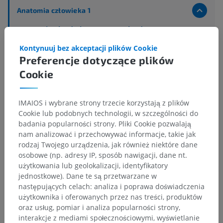
Anatomia człowieka 1
Anatomia układu kostnego
>
Układ nerwowy
>
Centralny system nerwowy
>
Mózg
>
Kontynuuj bez akceptacji plików Cookie
Tyłomózgowie
>
Preferencje dotyczące plików
Tyłomózgowie wtórnego; Most i móżdżek
>
Most
>
Nakrywka mostu
>
Istota biała
>
Cookie
Droga pokrywowo-opuszkowa
IMAIOS i wybrane strony trzecie korzystają z plików
Powiązane struktury:
Nie istnieją struktury powiązane
Cookie lub podobnych technologii, w szczególności do
z tą częścią ciała
badania popularności strony. Pliki Cookie pozwalają
nam analizować i przechowywać informacje, takie jak
rodzaj Twojego urządzenia, jak również niektóre dane
osobowe (np. adresy IP, sposób nawigacji, dane nt.
Tłumaczenia
użytkowania lub geolokalizacji, identyfikatory
jednostkowe). Dane te są przetwarzane w
następujących celach: analiza i poprawa doświadczenia
użytkownika i oferowanych przez nas treści, produktów
oraz usług, pomiar i analiza popularności strony,
Zauważyłeś błąd?
interakcje z mediami społecznościowymi, wyświetlanie