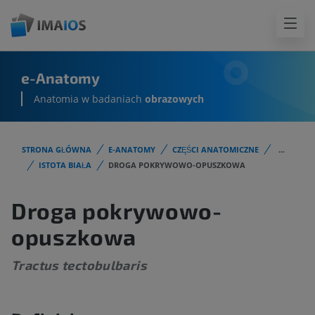
e-Anatomy
Anatomia w badaniach
obrazowych
STRONA GŁÓWNA
E-ANATOMY
CZĘŚCI ANATOMICZNE
...
ISTOTA BIAŁA
DROGA POKRYWOWO-OPUSZKOWA
Droga pokrywowo-
opuszkowa
Tractus tectobulbaris