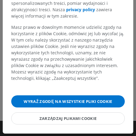
Zachęcamy do przesyłania sugestii poprawek,
spersonalizowanych treści, pomiar wydajności i
tłumaczeń lub innych treści, które przełożą się na
atrakcyjności treści. Nasza
privacy policy
zawiera
lepszą jakość materiałów.
więcej informacji w tym zakresie.
Masz prawo w dowolnym momencie udzielić zgody na
Zgłoś problem
korzystanie z plików Cookie, odmówić jej lub wycofać ją.
W tym celu należy skorzystać z naszego narzędzia
ustawień plików Cookie. Jeśli nie wyrazisz zgody na
POBIERZ APLIKACJĘ
wykorzystanie tych technologii, uznamy, że nie
wyrażasz zgody na przechowywanie jakichkolwiek
plików Cookie w związku z uzasadnionym interesem.
Możesz wyrazić zgodę na wykorzystanie tych
technologii, klikając „Zaakceptuj wszystkie”.
WYRAŹ ZGODĘ NA WSZYSTKIE PLIKI COOKIE
ZARZĄDZAJ PLIKAMI COOKIE