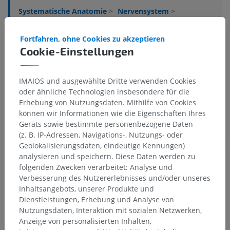
Systematische Anatomie
>
Nervensystem
>
Zentraler Abschnitt; Zentralnervensystem
>
Gehirn
>
Rautenhirn
>
Hinterhirn; Brücke und Kleinhirn
>
Fortfahren, ohne Cookies zu akzeptieren
Brücke
>
Brückenhaube
>
Weiße Substanz
>
Cookie-Einstellungen
Tektobulbare Bahn
Darunterliegende Strukturen:
Für dieses anatomische
IMAIOS und ausgewählte Dritte verwenden Cookies
Teil gibt es keine zugehörigen Strukturen
oder ähnliche Technologien insbesondere für die
Erhebung von Nutzungsdaten. Mithilfe von Cookies
können wir Informationen wie die Eigenschaften Ihres
Geräts sowie bestimmte personenbezogene Daten
(z. B. IP-Adressen, Navigations-, Nutzungs- oder
Übersetzungen
Geolokalisierungsdaten, eindeutige Kennungen)
analysieren und speichern. Diese Daten werden zu
folgenden Zwecken verarbeitet: Analyse und
Verbesserung des Nutzererlebnisses und/oder unseres
Sie haben einen Fehler gefunden?
Inhaltsangebots, unserer Produkte und
Dienstleistungen, Erhebung und Analyse von
Sie können gerne eine Berichtigung, Übersetzung oder
Nutzungsdaten, Interaktion mit sozialen Netzwerken,
inhaltliche Verbesserung vorschlagen.
Anzeige von personalisierten Inhalten,