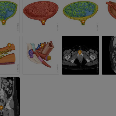
RTG kończyny górnej
Radiografia
Artrografia TK
PREMIUM
Artrogram TK
PREMIUM
Kończyna górna
Ilustracje
RM kostki i koś
PREMIUM
RM
PREMIUM
Arteriografia kończyny
górnej
Angiografia
RM przodostop
RM
ZA DARMO
PREMIUM
Projekt Obrazowanie
Człowieka
Obraz CTA końc
Fotografia
TK
PREMIUM
PREMIUM
Tętnice i kości
TK