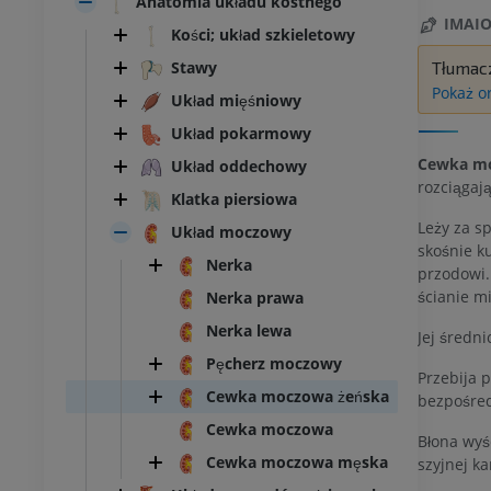
Anatomia układu kostnego
IMAIO
Kości; układ szkieletowy
Stawy
Tłumac
Pokaż o
Układ mięśniowy
Układ pokarmowy
Cewka mo
Układ oddechowy
rozciągaj
Klatka piersiowa
Leży za s
Układ moczowy
skośnie ku
Nerka
przodowi.
ścianie m
Nerka prawa
Nerka lewa
Jej średn
Pęcherz moczowy
Przebija 
Cewka moczowa żeńska
bezpośred
Cewka moczowa
Błona wyśc
Cewka moczowa męska
szyjnej k