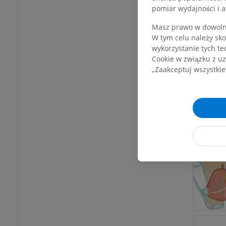
owego
RM
pomiar wydajności i a
PREMIUM
Masz prawo w dowolny
UM
Galer
W tym celu należy sko
RM przodostopia
wykorzystanie tych te
afia TK kolana
RM
Cookie w związku z uz
ram TK
PREMIUM
„Zaakceptuj wszystkie
UM
RM kończyny dolnej
czyny dolnej
RM
PREMIUM
UM
RTG kończyny dolnej
ńczyny dolnej
Radiografia
rafia
ZA DARMO
RMO
Kończyna dolna
na dolna
Ilustracje
cje
PREMIUM
UM