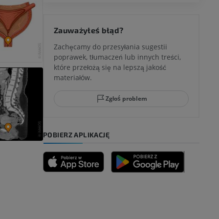
 kolana
Zauważyłeś błąd?
Zachęcamy do przesyłania sugestii
poprawek, tłumaczeń lub innych treści,
które przełożą się na lepszą jakość
ci stępu
materiałów.
Zgłoś problem
ia
POBIERZ APLIKACJĘ
zyny dolnej
 nogi