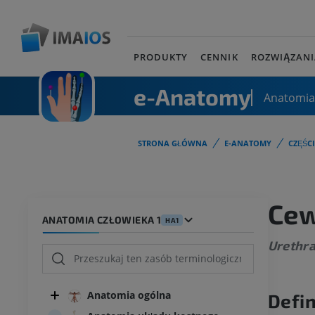
PRODUKTY
CENNIK
ROZWIĄZANI
e-Anatomy
Anatomia
STRONA GŁÓWNA
E-ANATOMY
CZĘŚC
Cew
ANATOMIA CZŁOWIEKA 1
HA1
Urethra
Anatomia ogólna
Defin