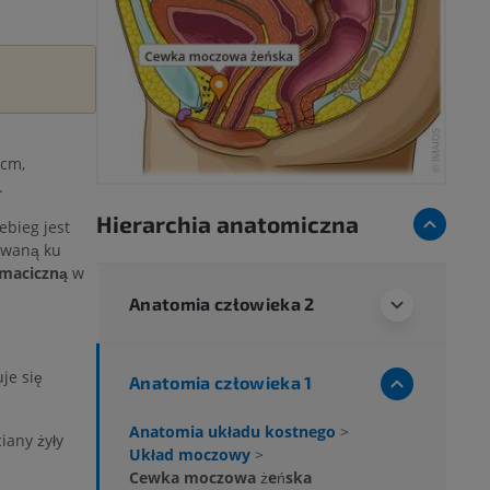
 cm,
.
Hierarchia anatomiczna
ebieg jest
rowaną ku
 maciczną
w
Anatomia człowieka 2
je się
Anatomia człowieka 1
Anatomia układu kostnego
>
iany żyły
Układ moczowy
>
Cewka moczowa żeńska