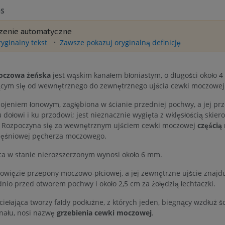
S
zenie automatyczne
ryginalny tekst
Zawsze pokazuj oryginalną definicję
czowa żeńska
jest wąskim kanałem błoniastym, o długości około 4
ącym się od wewnętrznego do zewnętrznego ujścia cewki moczowej
pojeniem łonowym, zagłębiona w ścianie przedniej pochwy, a jej prz
 dołowi i ku przodowi; jest nieznacznie wygięta z wklęsłością skie
 Rozpoczyna się za wewnętrznym ujściem cewki moczowej
częścią
ięśniowej pęcherza moczowego.
ica w stanie nierozszerzonym wynosi około 6 mm.
powięzie przepony moczowo-płciowej, a jej zewnętrzne ujście znajdu
nio przed otworem pochwy i około 2,5 cm za żołędzią łechtaczki.
iełająca tworzy fałdy podłużne, z których jeden, biegnący wzdłuż śc
anału, nosi nazwę
grzebienia cewki moczowej
.