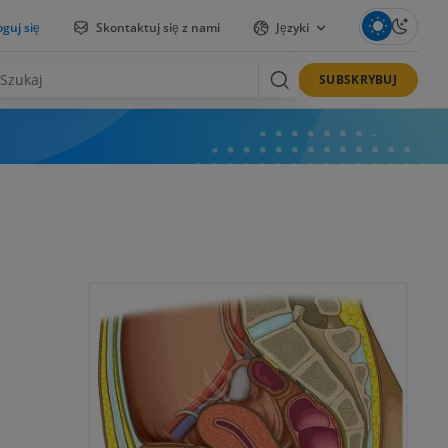
guj się
Skontaktuj się z nami
Języki
SUBSKRYBUJ