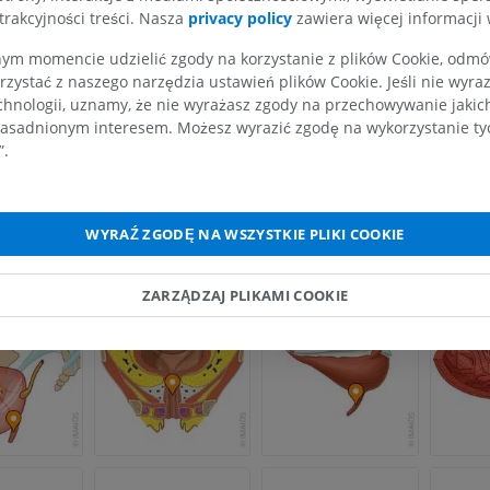
RM
Ilustracje
trakcyjności treści. Nasza
privacy policy
zawiera więcej informacji 
PREMIUM
PREMIUM
m momencie udzielić zgody na korzystanie z plików Cookie, odmówi
ia
rzystać z naszego narzędzia ustawień plików Cookie. Jeśli nie wyra
RM obojczyka
RTG kończyny 
chnologii, uznamy, że nie wyrażasz zgody na przechowywanie jakic
RM
Radiografia
asadnionym interesem. Możesz wyrazić zgodę na wykorzystanie tych
PREMIUM
ZA DARMO
”.
RM nadgarstka
RM kończyny d
RM
RM
WYRAŹ ZGODĘ NA WSZYSTKIE PLIKI COOKIE
PREMIUM
PREMIUM
ZARZĄDZAJ PLIKAMI COOKIE
RM łokcia
Obraz MRI sta
RM
biodrowego
RM
PREMIUM
PREMIUM
RM dłoni
RM
Obraz MRI sta
kolanowego
PREMIUM
RM
PREMIUM