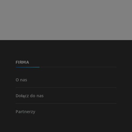
ZA DARMO
Arteriografia 
dolnej
Angiografia
ZA DARMO
FIRMA
O nas
Dołącz do nas
Partnerzy