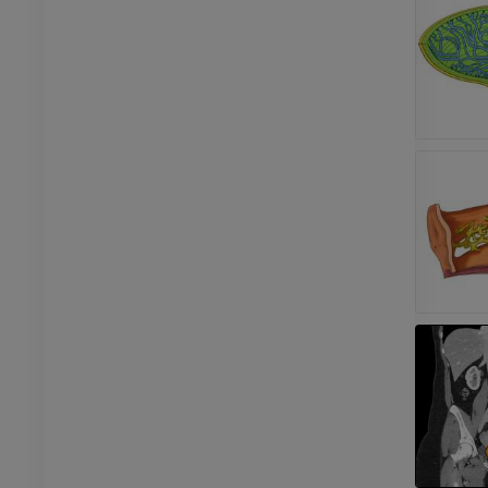
Badanie TK stawu
skokowego i stopy
TK
PREMIUM