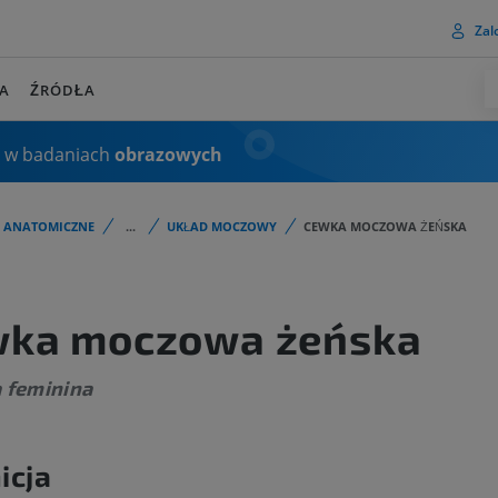
Zalo
A
ŹRÓDŁA
 w badaniach
obrazowych
I ANATOMICZNE
...
UKŁAD MOCZOWY
CEWKA MOCZOWA ŻEŃSKA
ka moczowa żeńska
 feminina
icja