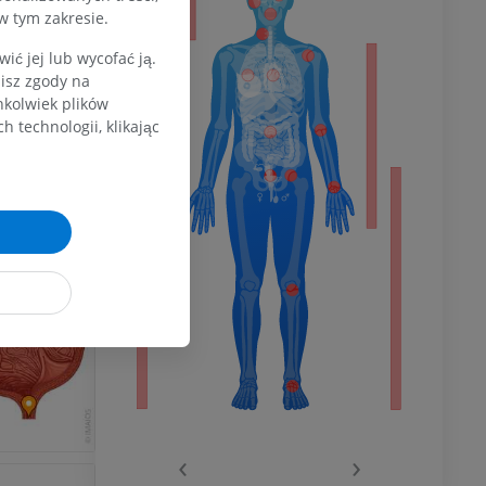
w tym zakresie.
ć jej lub wycofać ją.
zisz zgody na
dolnej
hkolwiek plików
 technologii, klikając
olnej
wu
wu
‹
›