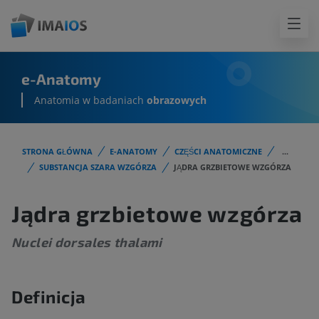
e-Anatomy
Anatomia w badaniach
obrazowych
STRONA GŁÓWNA
E-ANATOMY
CZĘŚCI ANATOMICZNE
...
SUBSTANCJA SZARA WZGÓRZA
JĄDRA GRZBIETOWE WZGÓRZA
Jądra grzbietowe wzgórza
Nuclei dorsales thalami
Definicja