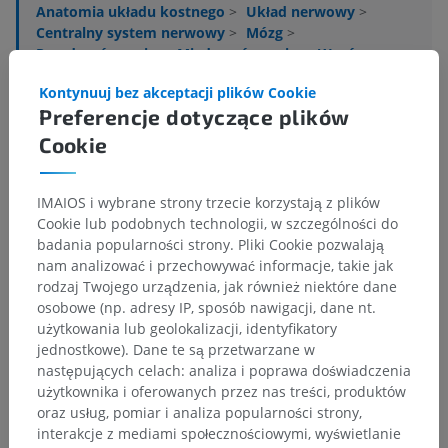
Anatomia układu kostnego
>
Układ nerwowy
>
Centralny system nerwowy
>
Mózg
>
Przodomózgowie
>
Międzymózgowie
>
Wzgórze
>
Substancja szara wzgórza
>
Kontynuuj bez akceptacji plików Cookie
Jądra grzbietowe wzgórza
Preferencje dotyczące plików
Powiązane struktury:
Cookie
Jądro boczne grzbietowe
Jądro boczne tylne
IMAIOS i wybrane strony trzecie korzystają z plików
Jądra poduszki
Cookie lub podobnych technologii, w szczególności do
badania popularności strony. Pliki Cookie pozwalają
nam analizować i przechowywać informacje, takie jak
rodzaj Twojego urządzenia, jak również niektóre dane
osobowe (np. adresy IP, sposób nawigacji, dane nt.
Tłumaczenia
użytkowania lub geolokalizacji, identyfikatory
jednostkowe). Dane te są przetwarzane w
następujących celach: analiza i poprawa doświadczenia
użytkownika i oferowanych przez nas treści, produktów
oraz usług, pomiar i analiza popularności strony,
Zauważyłeś błąd?
interakcje z mediami społecznościowymi, wyświetlanie