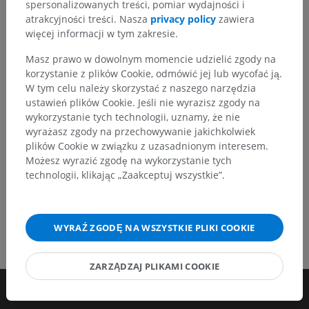
Zachęcamy do przesyłania sugestii poprawek,
spersonalizowanych treści, pomiar wydajności i
tłumaczeń lub innych treści, które przełożą się na
atrakcyjności treści. Nasza
privacy policy
zawiera
lepszą jakość materiałów.
więcej informacji w tym zakresie.
Masz prawo w dowolnym momencie udzielić zgody na
Zgłoś problem
korzystanie z plików Cookie, odmówić jej lub wycofać ją.
W tym celu należy skorzystać z naszego narzędzia
ustawień plików Cookie. Jeśli nie wyrazisz zgody na
POBIERZ APLIKACJĘ
wykorzystanie tych technologii, uznamy, że nie
wyrażasz zgody na przechowywanie jakichkolwiek
plików Cookie w związku z uzasadnionym interesem.
Możesz wyrazić zgodę na wykorzystanie tych
technologii, klikając „Zaakceptuj wszystkie”.
WYRAŹ ZGODĘ NA WSZYSTKIE PLIKI COOKIE
ZARZĄDZAJ PLIKAMI COOKIE