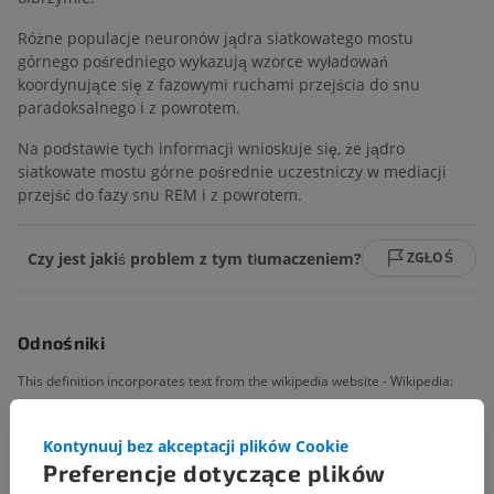
Różne populacje neuronów jądra siatkowatego mostu
górnego pośredniego wykazują wzorce wyładowań
koordynujące się z fazowymi ruchami przejścia do snu
paradoksalnego i z powrotem.
Na podstawie tych informacji wnioskuje się, że jądro
siatkowate mostu górne pośrednie uczestniczy w mediacji
przejść do fazy snu REM i z powrotem.
Czy jest jakiś problem z tym tłumaczeniem?
ZGŁOŚ
Odnośniki
This definition incorporates text from the wikipedia website - Wikipedia:
The free encyclopedia. (2004, July 22). FL: Wikimedia Foundation, Inc.
Retrieved August 10, 2004, from http://www.wikipedia.org
Kontynuuj bez akceptacji plików Cookie
Preferencje dotyczące plików