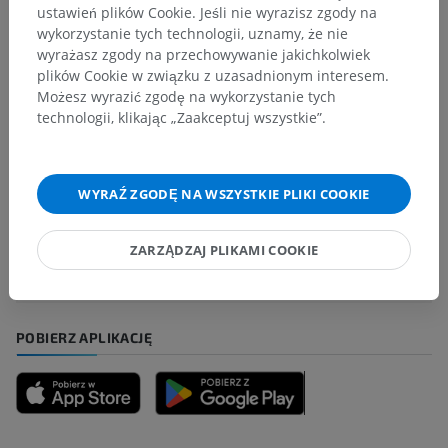
ustawień plików Cookie. Jeśli nie wyrazisz zgody na
wykorzystanie tych technologii, uznamy, że nie
Tłumaczenia
wyrażasz zgody na przechowywanie jakichkolwiek
plików Cookie w związku z uzasadnionym interesem.
Możesz wyrazić zgodę na wykorzystanie tych
technologii, klikając „Zaakceptuj wszystkie”.
Zauważyłeś błąd?
Zachęcamy do przesyłania sugestii poprawek,
WYRAŹ ZGODĘ NA WSZYSTKIE PLIKI COOKIE
tłumaczeń lub innych treści, które przełożą się na
lepszą jakość materiałów.
ZARZĄDZAJ PLIKAMI COOKIE
Zgłoś problem
POBIERZ APLIKACJĘ