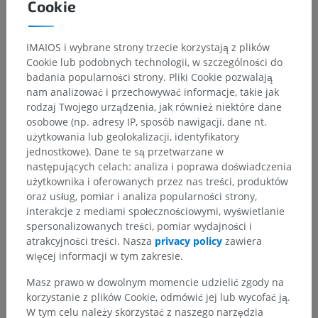
Cookie
Hierarchia anatomiczna
IMAIOS i wybrane strony trzecie korzystają z plików
Cookie lub podobnych technologii, w szczególności do
Anatomia człowieka 2
badania popularności strony. Pliki Cookie pozwalają
nam analizować i przechowywać informacje, takie jak
Ciało ludzkie
>
Układy integrujące
>
rodzaj Twojego urządzenia, jak również niektóre dane
Układ nerwowy
>
Centralny system nerwowy
>
osobowe (np. adresy IP, sposób nawigacji, dane nt.
Mózg
>
Pień mózgu
>
Most
>
Nakrywka mostu
>
użytkowania lub geolokalizacji, identyfikatory
Twór siatkowaty mostu
>
jednostkowe). Dane te są przetwarzane w
Jądro siatkowate mostu górne pośrednie
następujących celach: analiza i poprawa doświadczenia
użytkownika i oferowanych przez nas treści, produktów
Powiązane struktury:
Nie istnieją struktury powiązane
oraz usług, pomiar i analiza popularności strony,
z tą częścią ciała
interakcje z mediami społecznościowymi, wyświetlanie
spersonalizowanych treści, pomiar wydajności i
atrakcyjności treści. Nasza
privacy policy
zawiera
Anatomia człowieka 1
więcej informacji w tym zakresie.
Masz prawo w dowolnym momencie udzielić zgody na
Neuroanatomia człowieka
korzystanie z plików Cookie, odmówić jej lub wycofać ją.
W tym celu należy skorzystać z naszego narzędzia