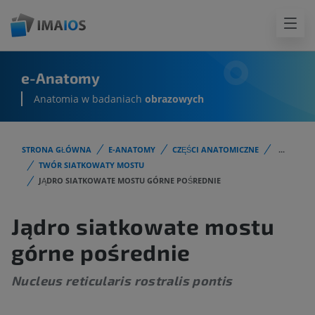
e-Anatomy
Anatomia w badaniach
obrazowych
STRONA GŁÓWNA
E-ANATOMY
CZĘŚCI ANATOMICZNE
...
TWÓR SIATKOWATY MOSTU
JĄDRO SIATKOWATE MOSTU GÓRNE POŚREDNIE
Jądro siatkowate mostu
górne pośrednie
Nucleus reticularis rostralis pontis