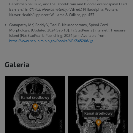
Cerebrospinal Fluid, and the Blood-Brain and Blood-Cerebrospinal Fluid
Barriers’, in
Clinical Neuroanatomy
. (7th ed.) Philadelphia: Wolters
Kluwer Health/Lippincott Williams & Wilkins, pp. 457.
Ganapathy MK, Reddy V, Tadi P. Neuroanatomy, Spinal Cord
Morphology. [Updated 2024 Sep 10]. In: StatPearls [Internet]. Treasure
Island (FL): StatPearls Publishing; 2024 Jan-. Available from:
https://www.ncbi.nlm.nih.gov/books/NBK545206/
Galeria