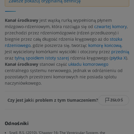
Zawsze pokazuj oryginalną definicję
Kanał środkowy
jest wąską rurką wypełnioną płynem
mózgowo-rdzeniowym, która rozciąga się od
czwartej komory
,
przechodzi przez rdzeniomózgowie (rdzeń przedłużony) i
biegnie przez całą długość rdzenia kręgowego aż do
stożka
rdzeniowego
, gdzie poszerza się, tworząc
komorę końcową
.
Jest wyścielony komórkami wyściółki i otoczony przez
przednią
oraz
tylną spoidłem istoty szarej
rdzenia kręgowego (
płytka X
).
Kanał środkowy
stanowi część
układu komorowego
centralnego systemu nerwowego, jednak w odróżnieniu od
pozostałych przestrzeni komorowych nie posiada splotu
naczyniówkowego.
Czy jest jakiś problem z tym tłumaczeniem?
ZGŁOŚ
Odnośniki
Snell, R.S. (2010). ‘Chapter 16: The Ventricular System, the