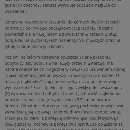
gdzie ich obecność zawsze wywołuje odczucie naglące do
wydalenia".
Otrzewna pozostaje w stosunku do górnych dwóch trzecich
odbytnicy, pokrywając początkowo jej przednią i boczne
powierzchnie, a niżej jedynie powierzchnię przednią; stąd
odbija się na pęcherzykach nasiennych u mężczyzn oraz na
tylnej ścianie pochwy u kobiet.
Poziom, na którym otrzewna opuszcza ścianę przednią
odbytnicy, aby odbić się na leżący przed nią narząd, ma
istotne znaczenie chirurgiczne w związku z usuwaniem dolnej
części odbytnicy. Jest on wyższy u mężczyzn niż u kobiet. U
mężczyzn głębokość zagłębienia odbytniczo-pęcherzowego
wynosi około 7,5 cm, tj. tyle, ile sięga zwykły palec wskazujący
[II] wprowadzony od odbytu. U kobiet głębokość zagłębienia
odbytniczo-macicznego wynosi około 5,5 cm od otworu
odbytu. Odbytnica otoczona jest gęstą pochewką powięziową
wywodzącą się z powięzi śródmiednicy (fascia endopelvina),
zrośniętą ku tyłowi z powięzią pokrywającą kość krzyżową i
kość guziczną. Pochewka powięziowa jest luźno połączona ze