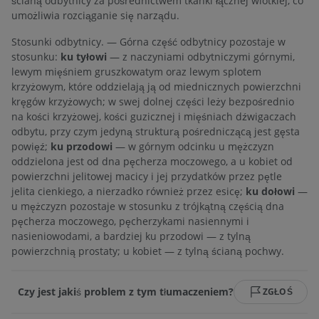
ścianą odbytnicy za pośrednictwem tkanki łącznej wiotkiej, co
umożliwia rozciąganie się narządu.
Stosunki odbytnicy. — Górna część odbytnicy pozostaje w
stosunku:
ku tyłowi
— z naczyniami odbytniczymi górnymi,
lewym mięśniem gruszkowatym oraz lewym splotem
krzyżowym, które oddzielają ją od miednicznych powierzchni
kręgów krzyżowych; w swej dolnej części leży bezpośrednio
na kości krzyżowej, kości guzicznej i mięśniach dźwigaczach
odbytu, przy czym jedyną strukturą pośredniczącą jest gęsta
powięź;
ku przodowi
— w górnym odcinku u mężczyzn
oddzielona jest od dna pęcherza moczowego, a u kobiet od
powierzchni jelitowej macicy i jej przydatków przez pętle
jelita cienkiego, a nierzadko również przez esicę;
ku dołowi
—
u mężczyzn pozostaje w stosunku z trójkątną częścią dna
pęcherza moczowego, pęcherzykami nasiennymi i
nasieniowodami, a bardziej ku przodowi — z tylną
powierzchnią prostaty; u kobiet — z tylną ścianą pochwy.
Czy jest jakiś problem z tym tłumaczeniem?
ZGŁOŚ