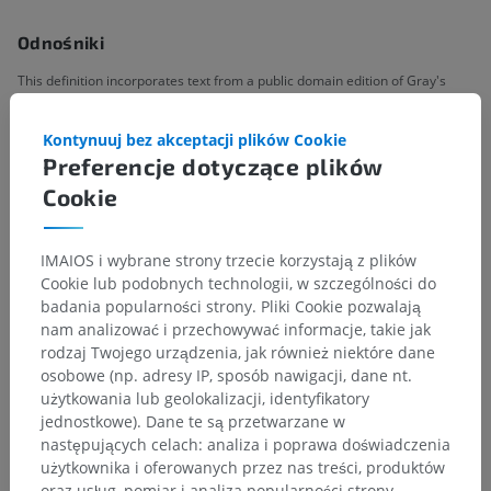
Odnośniki
This definition incorporates text from a public domain edition of Gray's
Anatomy (20th U.S. edition of Gray's Anatomy of the Human Body,
published in 1918 – from http://www.bartleby.com/107/).
Kontynuuj bez akceptacji plików Cookie
Preferencje dotyczące plików
Galeria
Cookie
IMAIOS i wybrane strony trzecie korzystają z plików
Cookie lub podobnych technologii, w szczególności do
badania popularności strony. Pliki Cookie pozwalają
nam analizować i przechowywać informacje, takie jak
rodzaj Twojego urządzenia, jak również niektóre dane
osobowe (np. adresy IP, sposób nawigacji, dane nt.
użytkowania lub geolokalizacji, identyfikatory
jednostkowe). Dane te są przetwarzane w
następujących celach: analiza i poprawa doświadczenia
użytkownika i oferowanych przez nas treści, produktów
oraz usług, pomiar i analiza popularności strony,