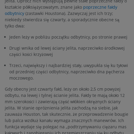
jelita. Oprócz nich występują pewne stałe poprzeczne fałdy o
kształcie półksiężycowatym, znane jako
poprzeczne fałdy
odbytnicy
(zastawki Houstona). Zazwyczaj jest ich trzy;
niekiedy stwierdza się czwarty, a sporadycznie obecne są
tylko dwa:
Jeden leży w pobliżu początku odbytnicy, po stronie prawej
Drugi wnika od lewej ściany jelita, naprzeciwko środkowej
części kości krzyżowej
Trzeci, największy i najbardziej stały, uwypukla się ku tyłowi
od przedniej części odbytnicy, naprzeciwko dna pęcherza
moczowego.
Gdy obecny jest czwarty fałd, leży on około 2,5 cm powyżej
odbytu, na lewej i tylnej ścianie jelita. Fałdy te mają około 12
mm szerokości i zawierają część włókien okrężnych ściany
jelita. W stanie opróżnienia jelita zachodzą na siebie, jak
zauważa Houston, tak skutecznie, że przeprowadzenie bougie
lub palca wzdłuż kanału wymaga znacznych manewrów. Ich
funkcja wydaje się polegać na „podtrzymywaniu ciężaru mas
kałowych i zapobieganiu ich przemieszczaniu się ku odbytu,