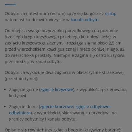
Odbytnica (intestinum rectum) łączy się ku górze z
esicą
,
natomiast ku dołowi kończy się w
kanale odbytu
.
Od miejsca swego przyczepku początkowego na poziomie
trzeciego kręgu krzyżowego przebiega ku dołowi, leżąc w
zagięciu krzyżowo-guzicznym, i rozciąga się na około 2,5 cm
przed wierzchołkiem kości guzicznej i nieco poniżej niego, aż
do wierzchołka prostaty. Następnie zagina się ostro ku tyłowi,
przechodząc w kanał odbytu.
Odbytnica wykazuje dwa zagięcia w płaszczyźnie strzałkowej
(przednio-tylnej):
Zagięcie górne (
zgięcie krzyżowe
), z wypukłością skierowaną
ku tyłowi
Zagięcie dolne (
zgięcie kroczowe; zgięcie odbytowo-
odbytnicze
), z wypukłością skierowaną ku przodowi, na
granicy odbytnicy i kanału odbytu.
Opisuje się również trzy zgięcia boczne (krzywizny boczne):