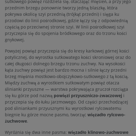
sutkowego powięź rozdziela się, otaczając mięsień, a przy jego
przednim brzegu ponownie tworzy jedną blaszkę, która
pokrywa okolicę szyi przednią (trójkąt przedni) i sięga ku
przodowi do linii pośrodkowej, gdzie łączy się z odpowiednią
częścią po przeciwnej stronie szyi. W linii pośrodkowej szyi
przyczepia się do spojenia bródkowego oraz do trzonu kości
gnykowej.
Powyżej powięź przyczepia się do kresy karkowej górnej kości
potylicznej, do wyrostka sutkowatego kości skroniowej oraz do
całej długości dolnego brzegu trzonu żuchwy. Na wysokości
kąta żuchwy powięź jest bardzo mocna i silnie łączy przedni
brzeg mięśnia mostkowo-obojczykowo-sutkowego z tą kością.
Między żuchwą a wyrostkiem sutkowatym powięź otacza
ślinianki przyuszne — warstwa pokrywająca gruczoł rozciąga
się ku górze pod nazwą
powięzi przyuszniczo-żwaczowej
i
przyczepia się do łuku jarzmowego. Od części przechodzącej
pod śliniankami przyusznymi ku wyrostkowi rylcowatemu
biegnie ku górze mocne pasmo, tworząc
więzadło rylcowo-
żuchwowe
.
Wyróżnia się dwa inne pasma:
więzadło klinowo-żuchwowe