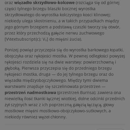
oraz
więzadło skrzydłowo-kolcowe
(rozciąga się od górnej
części tylnego brzegu blaszki bocznej wyrostka
skrzydłowatego do wyrostka kolczystego kości klinowej;
niekiedy ulega skostnieniu, a w takich przypadkach między
jego górnym brzegiem a podstawą czaszki tworzy się otwór,
przez który przechodzą gałęzie nerwu żuchwowego
[V\textsubscript{c}; V₃] do mięśni żucia).
Poniżej powięź przyczepia się do wyrostka barkowego łopatki,
obojczyka oraz rękojeści mostka. W pewnej odległości powyżej
rękojeści rozdziela się na dwie warstwy: powierzchowną i
głęboką. Pierwsza przyczepia się do przedniego brzegu
rękojeści mostka, druga — do jej tylnego brzegu oraz do
więzadła międzyobojczykowego. Między tymi dwiema
warstwami znajduje się szczelinowata przestrzeń —
przestrzeń nadmostkowa
(przestrzeń Burnsa); zawiera ona
niewielką ilość tkanki łącznej wiotkiej, dolne odcinki przednich
żył szyjnych wraz z ich poprzeczną gałęzią łączącą, głowy
mostkowe mięśni mostkowo-obojczykowo-sutkowych, a
niekiedy również węzeł chłonny.