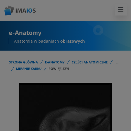
e-Anatomy
Anatomia w badaniach
obrazowych
STRONA GŁÓWNA
E-ANATOMY
CZĘŚCI ANATOMICZNE
...
MIĘŚNIE KARKU
POWIĘŹ SZYI