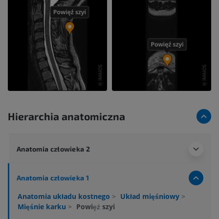
Hierarchia anatomiczna
Anatomia człowieka 2
Anatomia człowieka 1
Anatomia układu kostnego
>
Układ mięśniowy
>
Mięśnie karku
>
Powięź szyi