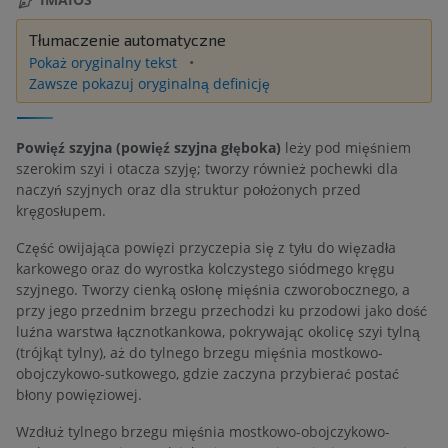
Tłumaczenie automatyczne
Pokaż oryginalny tekst
Zawsze pokazuj oryginalną definicję
Powięź szyjna (powięź szyjna głęboka)
leży pod mięśniem
szerokim szyi i otacza szyję; tworzy również pochewki dla
naczyń szyjnych oraz dla struktur położonych przed
kręgosłupem.
Część owijająca powięzi przyczepia się z tyłu do więzadła
karkowego oraz do wyrostka kolczystego siódmego kręgu
szyjnego. Tworzy cienką osłonę mięśnia czworobocznego, a
przy jego przednim brzegu przechodzi ku przodowi jako dość
luźna warstwa łącznotkankowa, pokrywając okolicę szyi tylną
(trójkąt tylny), aż do tylnego brzegu mięśnia mostkowo-
obojczykowo-sutkowego, gdzie zaczyna przybierać postać
błony powięziowej.
Wzdłuż tylnego brzegu mięśnia mostkowo-obojczykowo-