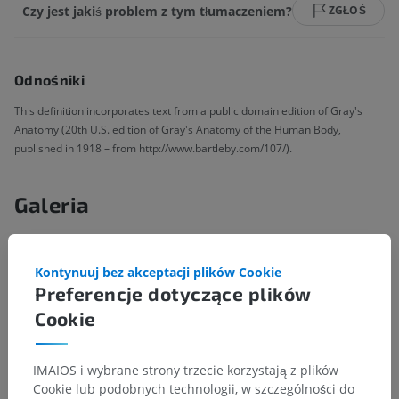
Czy jest jakiś problem z tym tłumaczeniem?
ZGŁOŚ
Odnośniki
This definition incorporates text from a public domain edition of Gray's
Anatomy (20th U.S. edition of Gray's Anatomy of the Human Body,
published in 1918 – from http://www.bartleby.com/107/).
Galeria
Kontynuuj bez akceptacji plików Cookie
Preferencje dotyczące plików
Cookie
IMAIOS i wybrane strony trzecie korzystają z plików
Cookie lub podobnych technologii, w szczególności do