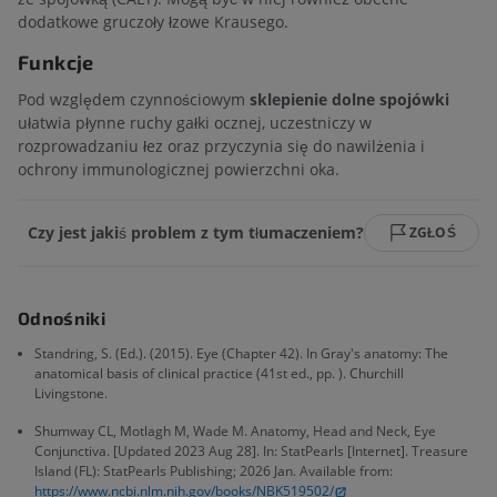
dodatkowe gruczoły łzowe Krausego.
Funkcje
Pod względem czynnościowym
sklepienie dolne spojówki
ułatwia płynne ruchy gałki ocznej, uczestniczy w
rozprowadzaniu łez oraz przyczynia się do nawilżenia i
ochrony immunologicznej powierzchni oka.
Czy jest jakiś problem z tym tłumaczeniem?
ZGŁOŚ
Odnośniki
Standring, S. (Ed.). (2015). Eye (Chapter 42). In Gray's anatomy: The
anatomical basis of clinical practice (41st ed., pp. ). Churchill
Livingstone.
Shumway CL, Motlagh M, Wade M. Anatomy, Head and Neck, Eye
Conjunctiva. [Updated 2023 Aug 28]. In: StatPearls [Internet]. Treasure
Island (FL): StatPearls Publishing; 2026 Jan. Available from:
https://www.ncbi.nlm.nih.gov/books/NBK519502/