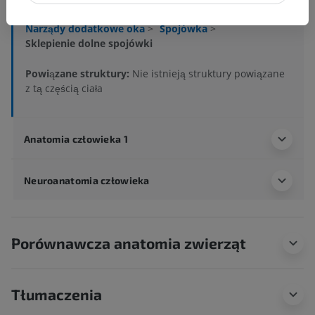
Narządy zmysłów
>
Oko
>
Narządy dodatkowe oka
>
Spojówka
>
Sklepienie dolne spojówki
Powiązane struktury:
Nie istnieją struktury powiązane
z tą częścią ciała
Anatomia człowieka 1
Neuroanatomia człowieka
Porównawcza anatomia zwierząt
Tłumaczenia