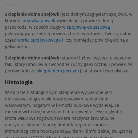
Sklepienie dolne spojówki
jest dolnym zagięciem spojówki, w
którym
spojówka powiek
wyścielająca powiekę dolną
przechodzi w sposób ciągły w
spojówkę opuszkową
pokrywającą przednią powierzchnię twardówki. Tworzy dolną
część
worka spojówkowego
i leży pomiędzy powieką dolną a
gałką oczną.
Sklepienie dolne spojówki
stanowi luźny i wysoce elastyczny
fałd, który umożliwia swobodne ruchy gałki ocznej i powiek. W
porównaniu ze
sklepieniem górnym
jest stosunkowo płytsze.
Histologia
W obrazie histologicznym sklepienie wyścielone jest
nierogowaciejącym wielowarstwowym nabłonkiem
walcowatym, bogatym w komórki kubkowe wydzielające
mucynę wchodzącą w skład filmu łzowego. Leżąca głębiej
istota właściwa rogówki zawiera naczynia krwionośne,
naczynia chłonne, tkankę limfoidalną oraz komórki
immunologiczne tworzące część tkanki limfoidalnej związanej
ze spojówką (CALT). Mogą być w niej również obecne