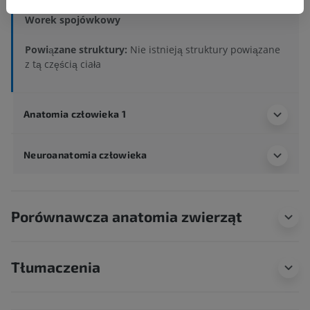
Narządy dodatkowe oka
>
Spojówka
>
Worek spojówkowy
Powiązane struktury:
Nie istnieją struktury powiązane
z tą częścią ciała
Anatomia człowieka 1
Neuroanatomia człowieka
Porównawcza anatomia zwierząt
Tłumaczenia