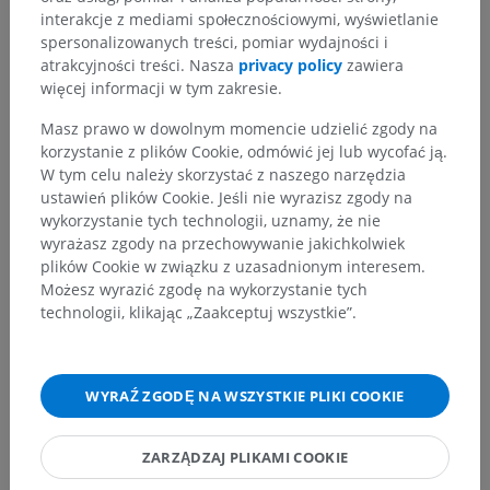
interakcje z mediami społecznościowymi, wyświetlanie
spersonalizowanych treści, pomiar wydajności i
atrakcyjności treści. Nasza
privacy policy
zawiera
więcej informacji w tym zakresie.
Masz prawo w dowolnym momencie udzielić zgody na
korzystanie z plików Cookie, odmówić jej lub wycofać ją.
W tym celu należy skorzystać z naszego narzędzia
ustawień plików Cookie. Jeśli nie wyrazisz zgody na
wykorzystanie tych technologii, uznamy, że nie
wyrażasz zgody na przechowywanie jakichkolwiek
plików Cookie w związku z uzasadnionym interesem.
Możesz wyrazić zgodę na wykorzystanie tych
technologii, klikając „Zaakceptuj wszystkie”.
Hierarchia anatomiczna
WYRAŹ ZGODĘ NA WSZYSTKIE PLIKI COOKIE
Anatomia człowieka 2
Ciało ludzkie
>
Układy integrujące
>
ZARZĄDZAJ PLIKAMI COOKIE
Narządy zmysłów
>
Oko
>