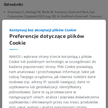
Odnośniki
Shumway CL, Motlagh M, Wade M. Anatomy, Head and Neck, Eye
Conjunctiva. [Updated 2023 Aug 28]. In: StatPearls [Internet]. Treasure
Island (FL): StatPearls Publishing; 2026 Jan. Available from:
https://www.ncbi.nlm.nih.gov/books/NBK519502/
Kontynuuj bez akceptacji plików Cookie
Standring, S. (Ed.). (2015). Eye (Chapter 42). In Gray's anatomy: The
Preferencje dotyczące plików
anatomical basis of clinical practice (41st ed., pp. ). Churchill
Cookie
Livingstone.
IMAIOS i wybrane strony trzecie korzystają z plików
Galeria
Cookie lub podobnych technologii, w szczególności do
badania popularności strony. Pliki Cookie pozwalają
nam analizować i przechowywać informacje, takie jak
rodzaj Twojego urządzenia, jak również niektóre dane
osobowe (np. adresy IP, sposób nawigacji, dane nt.
użytkowania lub geolokalizacji, identyfikatory
jednostkowe). Dane te są przetwarzane w
następujących celach: analiza i poprawa doświadczenia
użytkownika i oferowanych przez nas treści, produktów
oraz usług, pomiar i analiza popularności strony,