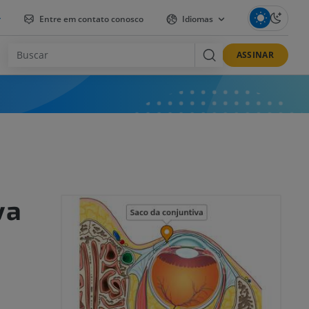
r
Entre em contato conosco
Idiomas
ASSINAR
va