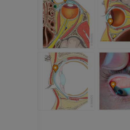
IRM
PREMIUM
IRM da mão
IRM
IRM do joelho
PREMIUM
IRM
PREMIUM
Radiografias do membro
superior
Radiografias
Artrografia do 
Artrografia CT
PREMIUM
PREMIUM
Membro superior
Ilustrações
IRM do torneze
retropé
PREMIUM
IRM
PREMIUM
Arteriografia do membro
superior
Angiografia
Antepé IRM
IRM
GRÁTIS
PREMIUM