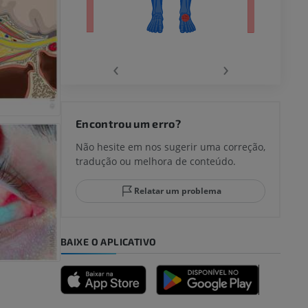
‹
›
joelho
Encontrou um erro?
Não hesite em nos sugerir uma correção,
tradução ou melhora de conteúdo.
lo e do
Relatar um problema
BAIXE O APLICATIVO