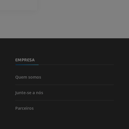
Visible Human Project
Fotografia
CTA da extremi
TC
PREMIUM
PREMIUM
Perna (artérias
TC
GRÁTIS
EMPRESA
Arteriografia
inferiores
Angiografia
Quem somos
GRÁTIS
Junte-se a nós
Parceiros