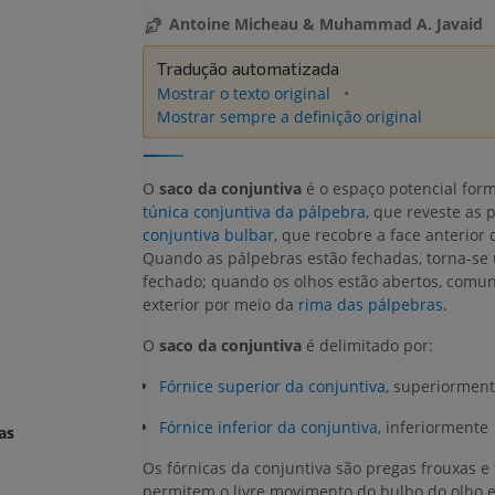
Antoine Micheau & Muhammad A. Javaid
Tradução automatizada
Mostrar o texto original
Mostrar sempre a definição original
O
saco da conjuntiva
é o espaço potencial for
túnica conjuntiva da pálpebra
, que reveste as 
conjuntiva bulbar
, que recobre a face anterior 
Quando as pálpebras estão fechadas, torna-se
fechado; quando os olhos estão abertos, comun
exterior por meio da
rima das pálpebras
.
O
saco da conjuntiva
é delimitado por:
Fórnice superior da conjuntiva
, superiorment
Fórnice inferior da conjuntiva
, inferiormente
as
Os fórnicas da conjuntiva são pregas frouxas e 
permitem o livre movimento do bulbo do olho 