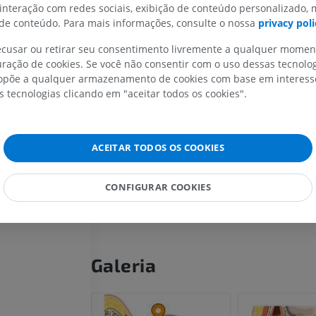
Participa na defesa imunológica do olho
 interação com redes sociais, exibição de conteúdo personalizado,
e conteúdo. Para mais informações, consulte o nossa
privacy poli
MEMBRO SUPERIOR
MEMBRO INFERIOR
A tradução está incorreta?
RELAT
bulbo do olho
recusar ou retirar seu consentimento livremente a qualquer mome
ração de cookies. Se você não consentir com o uso dessas tecnolo
IRM do membro superior
Membro inferi
põe a qualquer armazenamento de cookies com base em interesse
IRM
Ilustrações
s tecnologias clicando em "aceitar todos os cookies".
Referências
PREMIUM
PREMIUM
Shumway CL, Motlagh M, Wade M. Anatomy, Head and
Conjunctiva. [Updated 2023 Aug 28]. In: StatPearls [Int
IRM do ombro
Radiografias 
Island (FL): StatPearls Publishing; 2026 Jan. Available f
ACEITAR TODOS OS COOKIES
IRM
inferior
https://www.ncbi.nlm.nih.gov/books/NBK519502/
Radiografias
PREMIUM
Standring, S. (Ed.). (2015). Eye (Chapter 42). In Gray's
CONFIGURAR COOKIES
GRÁTIS
anatomical basis of clinical practice (41st ed., pp. ). Chu
Livingstone.
IRM do carpo
IRM
IRM do membro
IRM
PREMIUM
PREMIUM
Galeria
IRM do cotovelo
IRM
Ressonância m
quadril
PREMIUM