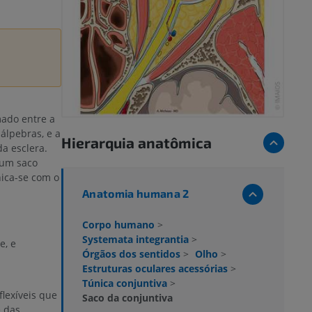
mado entre a
pálpebras, e a
Hierarquia anatômica
da esclera.
 um saco
ica-se com o
Anatomia humana 2
Corpo humano
>
Systemata integrantia
>
e, e
Órgãos dos sentidos
>
Olho
>
Estruturas oculares acessórias
>
Túnica conjuntiva
>
flexíveis que
Saco da conjuntiva
e das