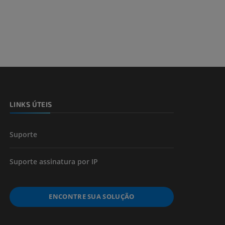
dade inferior
 e ossos)
LINKS ÚTEIS
 dos membros
Suporte
Suporte assinatura por IP
ENCONTRE SUA SOLUÇÃO