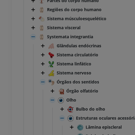
Partes do corpo humano
Regiões do corpo humano
Sistema músculoesquelético
Sistema visceral
Systemata integrantia
Glândulas endócrinas
Sistema circulatório
Sistema linfático
Sistema nervoso
Órgãos dos sentidos
Órgão olfatório
Olho
Bulbo do olho
Estruturas oculares acessóri
Lâmina episcleral