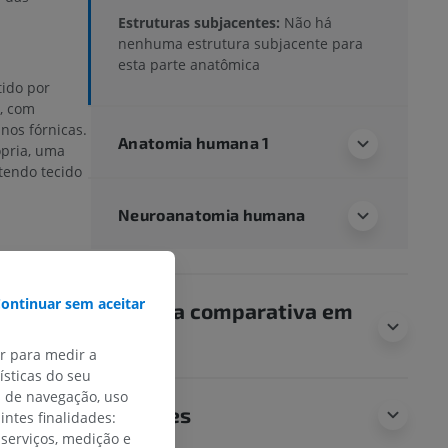
Estruturas subjacentes:
Não há
nenhuma estrutura subjacente para
esta parte anatômica
tido por
o, com
nos fórnicas.
Anatomia humana 1
ópria, uma
tendo tecido
Neuroanatomia humana
va
:
bre o bulbo
ontinuar sem aceitar
Anatomia comparativa em
animais
ar para medir a
sticas do seu
creção de
s de navegação, uso
Traduções
intes finalidades:
 serviços, medição e