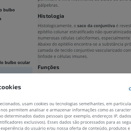
pálpebras.
o bulbo
Histologia
a
Histologicamente, o
saco da conjuntiva
é reves
epitélio colunar estratificado não queratinizad
numerosas células caliciformes, especialmente 
Abaixo do epitélio encontra-se a substância pr
camada de tecido conjuntivo vascularizado con
linfoide e células imunes.
do bulbo ocular
Funções
Do ponto de vista funcional, o
saco da conjunti
da pálpebra
cookies
Permite o movimento suave das pálpebras so
a conjuntiva
C
do olho
 conjuntiva
lecionados, usam cookies ou tecnologias semelhantes, em particul
Distribui as lágrimas pela superfície ocular
 conjuntiva
 nos permitem analisar e armazenar informações como as caracterí
vais
Contribui para a lubrificação por meio da se
omo determinados dados pessoais (por exemplo, endereços IP, dado
mucina pelas células caliciformes
entificadores exclusivos). Esses dados são processados para as segu
 experiência do usuário e/ou nossa oferta de conteúdo, produtos e