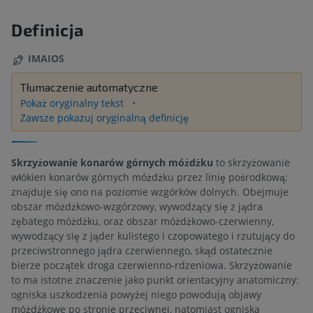
Definicja
IMAIOS
Tłumaczenie automatyczne
Pokaż oryginalny tekst
Zawsze pokazuj oryginalną definicję
Skrzyżowanie konarów górnych móżdżku
to skrzyżowanie
włókien konarów górnych móżdżku przez linię pośrodkową;
znajduje się ono na poziomie wzgórków dolnych. Obejmuje
obszar móżdżkowo-wzgórzowy, wywodzący się z jądra
zębatego móżdżku, oraz obszar móżdżkowo-czerwienny,
wywodzący się z jąder kulistego i czopowatego i rzutujący do
przeciwstronnego jądra czerwiennego, skąd ostatecznie
bierze początek droga czerwienno-rdzeniowa. Skrzyżowanie
to ma istotne znaczenie jako punkt orientacyjny anatomiczny:
ogniska uszkodzenia powyżej niego powodują objawy
móżdżkowe po stronie przeciwnej, natomiast ogniska