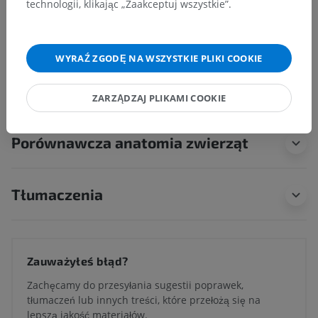
technologii, klikając „Zaakceptuj wszystkie”.
Anatomia człowieka 1
WYRAŹ ZGODĘ NA WSZYSTKIE PLIKI COOKIE
Neuroanatomia człowieka
ZARZĄDZAJ PLIKAMI COOKIE
Porównawcza anatomia zwierząt
Tłumaczenia
Zauważyłeś błąd?
Zachęcamy do przesyłania sugestii poprawek,
tłumaczeń lub innych treści, które przełożą się na
lepszą jakość materiałów.