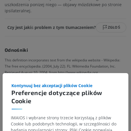
uszkodzenia poniżej niego — objawy móżdżkowe po stronie
ipsilateralnej.
Czy jest jakiś problem z tym tłumaczeniem?
ZGŁOŚ
Odnośniki
This definition incorporates text from the wikipedia website - Wikipedia:
The free encyclopedia. (2004, July 22). FL: Wikimedia Foundation, Inc.
Retrieved August 10, 2004, from http://www.wikipedia.org
Kontynuuj bez akceptacji plików Cookie
Galeria
Preferencje dotyczące plików
Cookie
IMAIOS i wybrane strony trzecie korzystają z plików
Cookie lub podobnych technologii, w szczególności do
badania popularności strony. Pliki Cookie pozwalają