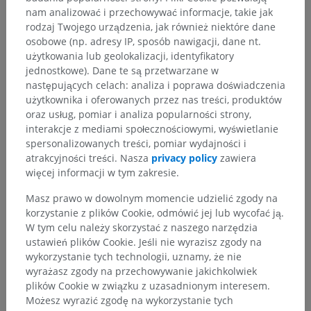
nam analizować i przechowywać informacje, takie jak
rodzaj Twojego urządzenia, jak również niektóre dane
osobowe (np. adresy IP, sposób nawigacji, dane nt.
użytkowania lub geolokalizacji, identyfikatory
jednostkowe). Dane te są przetwarzane w
następujących celach: analiza i poprawa doświadczenia
użytkownika i oferowanych przez nas treści, produktów
Hierarchia anatomiczna
oraz usług, pomiar i analiza popularności strony,
interakcje z mediami społecznościowymi, wyświetlanie
spersonalizowanych treści, pomiar wydajności i
Anatomia człowieka 2
atrakcyjności treści. Nasza
privacy policy
zawiera
więcej informacji w tym zakresie.
Ciało ludzkie
>
Układy integrujące
>
Układ nerwowy
>
Centralny system nerwowy
>
Masz prawo w dowolnym momencie udzielić zgody na
Mózg
>
Pień mózgu
>
Śródmózgowie
>
korzystanie z plików Cookie, odmówić jej lub wycofać ją.
Konar mózgu
>
Nakrywka śródmózgowia
>
W tym celu należy skorzystać z naszego narzędzia
Istota biała nakrywki śródmózgowia
>
ustawień plików Cookie. Jeśli nie wyrazisz zgody na
Skrzyżowanie konarów górnych móżdżka
wykorzystanie tych technologii, uznamy, że nie
wyrażasz zgody na przechowywanie jakichkolwiek
Powiązane struktury:
Nie istnieją struktury powiązane
plików Cookie w związku z uzasadnionym interesem.
z tą częścią ciała
Możesz wyrazić zgodę na wykorzystanie tych