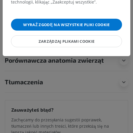
technologii, klikając „Zaakceptuj wszystkie”.
Anatomia człowieka 1
WYRAŹ ZGODĘ NA WSZYSTKIE PLIKI COOKIE
Neuroanatomia człowieka
ZARZĄDZAJ PLIKAMI COOKIE
Porównawcza anatomia zwierząt
Tłumaczenia
Zauważyłeś błąd?
Zachęcamy do przesyłania sugestii poprawek,
tłumaczeń lub innych treści, które przełożą się na
lepszą jakość materiałów.