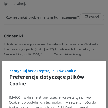
ipsilateralnej.
Czy jest jakiś problem z tym tłumaczeniem?
ZGŁOŚ
Odnośniki
This definition incorporates text from the wikipedia website - Wikipedia:
The free encyclopedia. (2004, July 22). FL: Wikimedia Foundation, Inc.
Retrieved August 10, 2004, from http://www.wikipedia.org
Galeria
Kontynuuj bez akceptacji plików Cookie
Preferencje dotyczące plików
Cookie
IMAIOS i wybrane strony trzecie korzystają z plików
Cookie lub podobnych technologii, w szczególności do
badania popularności strony. Pliki Cookie pozwalają