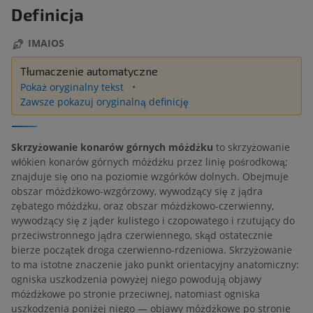
Definicja
IMAIOS
Tłumaczenie automatyczne
Pokaż oryginalny tekst
Zawsze pokazuj oryginalną definicję
Skrzyżowanie konarów górnych móżdżku
to skrzyżowanie
włókien konarów górnych móżdżku przez linię pośrodkową;
znajduje się ono na poziomie wzgórków dolnych. Obejmuje
obszar móżdżkowo-wzgórzowy, wywodzący się z jądra
zębatego móżdżku, oraz obszar móżdżkowo-czerwienny,
wywodzący się z jąder kulistego i czopowatego i rzutujący do
przeciwstronnego jądra czerwiennego, skąd ostatecznie
bierze początek droga czerwienno-rdzeniowa. Skrzyżowanie
to ma istotne znaczenie jako punkt orientacyjny anatomiczny:
ogniska uszkodzenia powyżej niego powodują objawy
móżdżkowe po stronie przeciwnej, natomiast ogniska
uszkodzenia poniżej niego — objawy móżdżkowe po stronie