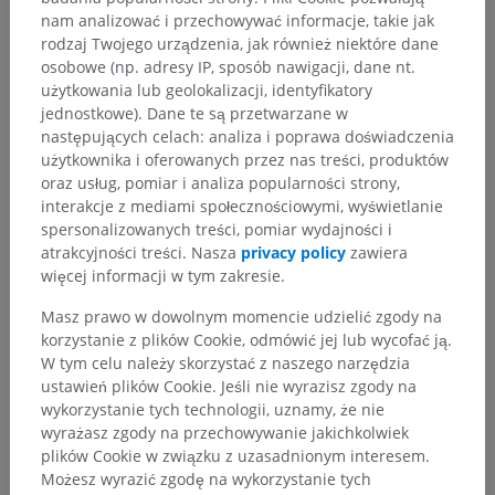
nam analizować i przechowywać informacje, takie jak
rodzaj Twojego urządzenia, jak również niektóre dane
osobowe (np. adresy IP, sposób nawigacji, dane nt.
użytkowania lub geolokalizacji, identyfikatory
jednostkowe). Dane te są przetwarzane w
następujących celach: analiza i poprawa doświadczenia
użytkownika i oferowanych przez nas treści, produktów
Hierarchia anatomiczna
oraz usług, pomiar i analiza popularności strony,
interakcje z mediami społecznościowymi, wyświetlanie
spersonalizowanych treści, pomiar wydajności i
Anatomia człowieka 2
atrakcyjności treści. Nasza
privacy policy
zawiera
więcej informacji w tym zakresie.
Ciało ludzkie
>
Układy integrujące
>
Układ nerwowy
>
Centralny system nerwowy
>
Masz prawo w dowolnym momencie udzielić zgody na
Mózg
>
Pień mózgu
>
Śródmózgowie
>
korzystanie z plików Cookie, odmówić jej lub wycofać ją.
Konar mózgu
>
Nakrywka śródmózgowia
>
W tym celu należy skorzystać z naszego narzędzia
Istota biała nakrywki śródmózgowia
>
ustawień plików Cookie. Jeśli nie wyrazisz zgody na
Skrzyżowanie konarów górnych móżdżka
wykorzystanie tych technologii, uznamy, że nie
wyrażasz zgody na przechowywanie jakichkolwiek
Powiązane struktury:
Nie istnieją struktury powiązane
plików Cookie w związku z uzasadnionym interesem.
z tą częścią ciała
Możesz wyrazić zgodę na wykorzystanie tych