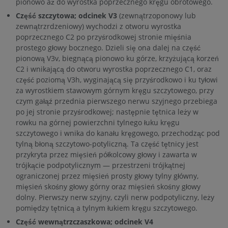
pionowo aż do wyrostka poprzecznego kręgu obrotowego.
Część szczytowa; odcinek V3
(zewnątrzoponowy lub
zewnątrzrdzeniowy) wychodzi z otworu wyrostka
poprzecznego C2 po przyśrodkowej stronie mięśnia
prostego głowy bocznego. Dzieli się ona dalej na część
pionową V3v, biegnącą pionowo ku górze, krzyżującą korzeń
C2 i wnikającą do otworu wyrostka poprzecznego C1, oraz
część poziomą V3h, wyginającą się przyśrodkowo i ku tyłowi
za wyrostkiem stawowym górnym kręgu szczytowego, przy
czym gałąź przednia pierwszego nerwu szyjnego przebiega
po jej stronie przyśrodkowej; następnie tętnica leży w
rowku na górnej powierzchni tylnego łuku kręgu
szczytowego i wnika do kanału kręgowego, przechodząc pod
tylną błoną szczytowo-potyliczną. Ta część tętnicy jest
przykryta przez mięsień półkolcowy głowy i zawarta w
trójkącie podpotylicznym — przestrzeni trójkątnej
ograniczonej przez mięsień prosty głowy tylny główny,
mięsień skośny głowy górny oraz mięsień skośny głowy
dolny. Pierwszy nerw szyjny, czyli nerw podpotyliczny, leży
pomiędzy tętnicą a tylnym łukiem kręgu szczytowego.
Część wewnątrzczaszkowa; odcinek V4