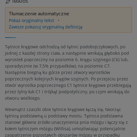
IMAIOS
Tłumaczenie automatyczne
Pokaż oryginalny tekst
Zawsze pokazuj oryginalną definicję
Tętnice kręgowe odchodzą od tętnic podobojczykowych, po
jednej z każdej strony ciała, a następnie wnikają głęboko pod
wyrostek poprzeczny na poziomie 6. kręgu szyjnego (C6) lub,
sporadycznie (w 7,5% przypadków), na poziomie C7.
Następnie biegną ku górze przez otwory wyrostków
poprzecznych kolejnych kręgów szyjnych. Po przejściu przez
otwór wyrostka poprzecznego C1 tętnice kręgowe przebiegają
przez tylny łuk C1 i trójkąt podpotyliczny, po czym wnikają do
otworu wielkiego.
Wewnątrz czaszki obie tętnice kręgowe łączą się, tworząc
tętnicę podstawną u podstawy mostu. Tętnica podstawna
stanowi główne źródło unaczynienia pnia mózgu i łączy się z
kołem tętniczym mózgu (Willisa), umożliwiając potencjalnie
zaopatrzenie pozostałych obszarów mózgu w przypadku