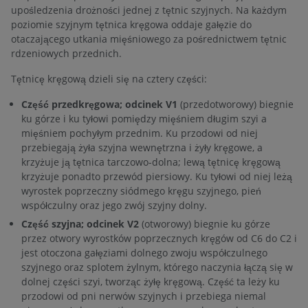
upośledzenia drożności jednej z tętnic szyjnych. Na każdym
poziomie szyjnym tętnica kręgowa oddaje gałęzie do
otaczającego utkania mięśniowego za pośrednictwem tętnic
rdzeniowych przednich.
Tętnicę kręgową dzieli się na cztery części:
Część przedkręgowa; odcinek V1
(przedotworowy) biegnie
ku górze i ku tyłowi pomiędzy mięśniem długim szyi a
mięśniem pochyłym przednim. Ku przodowi od niej
przebiegają żyła szyjna wewnętrzna i żyły kręgowe, a
krzyżuje ją tętnica tarczowo-dolna; lewą tętnicę kręgową
krzyżuje ponadto przewód piersiowy. Ku tyłowi od niej leżą
wyrostek poprzeczny siódmego kręgu szyjnego, pień
współczulny oraz jego zwój szyjny dolny.
Część szyjna; odcinek V2
(otworowy) biegnie ku górze
przez otwory wyrostków poprzecznych kręgów od C6 do C2 i
jest otoczona gałęziami dolnego zwoju współczulnego
szyjnego oraz splotem żylnym, którego naczynia łączą się w
dolnej części szyi, tworząc żyłę kręgową. Część ta leży ku
przodowi od pni nerwów szyjnych i przebiega niemal