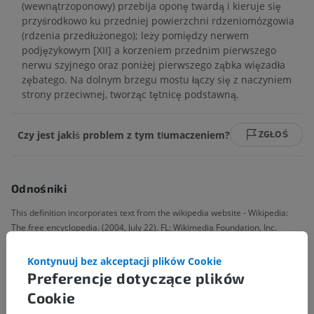
(wewnątrzoponowy) przebija oponę twardą i kieruje się
przyśrodkowo ku przedniej powierzchni rdzeniomózgowia
(rdzenia przedłużonego); leży pomiędzy nerwem
podjęzykowym [XII] a korzeniem przednim pierwszego
nerwu szyjnego oraz poniżej pierwszego ząbka więzadła
zębatego. Na dolnym brzegu mostu łączy się z naczyniem
strony przeciwnej, tworząc tętnicę podstawną.
Czy jest jakiś problem z tym tłumaczeniem?
ZGŁOŚ
Odnośniki
This definition incorporates text from the wikipedia website - Wikipedia:
The free encyclopedia. (2004, July 22). FL: Wikimedia Foundation, Inc.
Retrieved August 10, 2004, from http://www.wikipedia.org
Kontynuuj bez akceptacji plików Cookie
Preferencje dotyczące plików
Galeria
Cookie