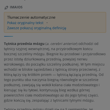
IMAIOS
Tłumaczenie automatyczne
Pokaż oryginalny tekst
Zawsze pokazuj oryginalną definicję
Tętnica przednia mózgu
(
a. cerebri anterior
) odchodzi od
tętnicy szyjnej wewnętrznej, na przyśrodkowym końcu
bocznej szczeliny mózgu. Biegnie ku przodowi i przyśrodkowo
przez istotę dziurkowaną przednią, powyżej nerwu
wzrokowego, do początku szczeliny podłużnej. W tym miejscu
wchodzi w bliskie sąsiedztwo z tętnicą strony przeciwnej, z
którą łączy się krótkim pniem — tętnicą łączącą przednią. Od
tego punktu oba naczynia biegną równolegle w szczelinie
podłużnej, zawijają się wokół kolana ciała modzelowatego i
kierując się ku tyłowi, kontynuują bieg wzdłuż górnej
powierzchni ciała modzelowatego aż do jego tylnej części,
gdzie kończą się, zespalając z tętnicami tylnymi mózgu.
Tętnicę przednią mózgu dzieli się na 5 segmentów. Jej