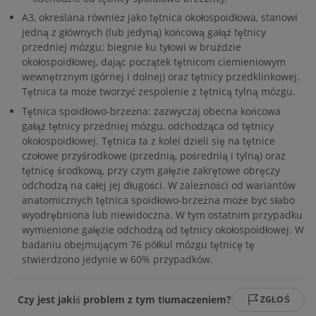
A3, określana również jako tętnica okołospoidłowa, stanowi
jedną z głównych (lub jedyną) końcową gałąź tętnicy
przedniej mózgu; biegnie ku tyłowi w bruździe
okołospoidłowej, dając początek tętnicom ciemieniowym
wewnętrznym (górnej i dolnej) oraz tętnicy przedklinkowej.
Tętnica ta może tworzyć zespolenie z tętnicą tylną mózgu.
Tętnica spoidłowo-brzeżna: zazwyczaj obecna końcowa
gałąź tętnicy przedniej mózgu, odchodząca od tętnicy
okołospoidłowej. Tętnica ta z kolei dzieli się na tętnice
czołowe przyśrodkowe (przednią, pośrednią i tylną) oraz
tętnicę środkową, przy czym gałęzie zakrętowe obręczy
odchodzą na całej jej długości. W zależności od wariantów
anatomicznych tętnica spoidłowo-brzeżna może być słabo
wyodrębniona lub niewidoczna. W tym ostatnim przypadku
wymienione gałęzie odchodzą od tętnicy okołospoidłowej. W
badaniu obejmującym 76 półkul mózgu tętnicę tę
stwierdzono jedynie w 60% przypadków.
Czy jest jakiś problem z tym tłumaczeniem?
ZGŁOŚ