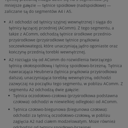
mniejsze gałęzie — tętnice spoidłowe (nadspoidłowe) —
zaliczane są do segmentów A4 i A5.
A1 odchodzi od tętnicy szyjnej wewnętrznej i sięga do
tętnicy łączącej przedniej (AComm). Z tego segmentu, a
także z AComm, odchodzą tętnice środkowe przednio-
przyśrodkowe (przyśrodkowe tętnice prążkowia
soczewkowatego), które unaczyniają jądro ogoniaste oraz
kończynę przednią torebki wewnętrznej.
A2 rozciąga się od AComm do rozwidlenia tworzącego
tętnicę okołospoidłową i tętnicę spoidłowo-brzeżną. Tętnica
nawracająca Heubnera (tętnica prążkowia przyśrodkowa
dalsza), unaczyniająca torebkę wewnętrzną, odchodzi
zazwyczaj na początku tego segmentu, w pobliżu AComm. Z
segmentu A2 odchodzą dwie gałęzie:
Tętnica oczodołowo-czołowa (przyśrodkowa podstawna
czołowa): odchodzi w niewielkiej odległości od AComm.
Tętnica czołowo-biegunowa (biegunowa czołowa):
odchodzi za tętnicą oczodołowo-czołową, w pobliżu
zagięcia A2 nad ciałem modzelowatym. Może również
odchodzić od tętnicy spoidłowo-brzeżnej.