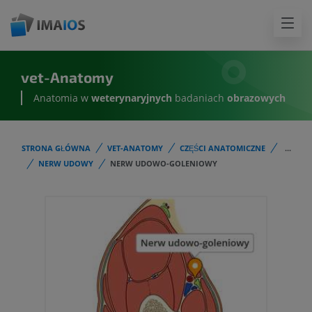
vet-Anatomy
Anatomia w
weterynaryjnych
badaniach
obrazowych
STRONA GŁÓWNA
VET-ANATOMY
CZĘŚCI ANATOMICZNE
...
NERW UDOWY
NERW UDOWO-GOLENIOWY