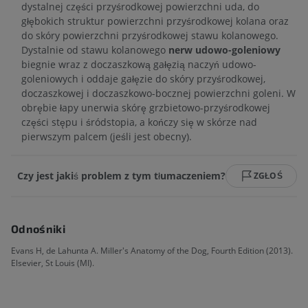
dystalnej części przyśrodkowej powierzchni uda, do
głębokich struktur powierzchni przyśrodkowej kolana oraz
do skóry powierzchni przyśrodkowej stawu kolanowego.
Dystalnie od stawu kolanowego
nerw udowo-goleniowy
biegnie wraz z doczaszkową gałęzią naczyń udowo-
goleniowych i oddaje gałęzie do skóry przyśrodkowej,
doczaszkowej i doczaszkowo-bocznej powierzchni goleni. W
obrębie łapy unerwia skórę grzbietowo-przyśrodkowej
części stępu i śródstopia, a kończy się w skórze nad
pierwszym palcem (jeśli jest obecny).
Czy jest jakiś problem z tym tłumaczeniem?
ZGŁOŚ
Odnośniki
Evans H, de Lahunta A. Miller's Anatomy of the Dog, Fourth Edition (2013).
Elsevier, St Louis (MI).