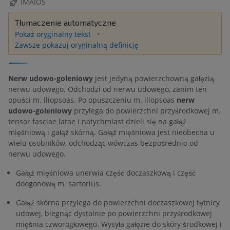
IMAIOS
Tłumaczenie automatyczne
Pokaż oryginalny tekst
Zawsze pokazuj oryginalną definicję
Nerw udowo-goleniowy
jest jedyną powierzchowną gałęzią
nerwu udowego. Odchodzi od nerwu udowego, zanim ten
opuści m. iliopsoas. Po opuszczeniu m. iliopsoas
nerw
udowo-goleniowy
przylega do powierzchni przyśrodkowej m.
tensor fasciae latae i natychmiast dzieli się na gałąź
mięśniową i gałąź skórną. Gałąź mięśniowa jest nieobecna u
wielu osobników, odchodząc wówczas bezpośrednio od
nerwu udowego.
Gałąź mięśniowa unerwia część doczaszkową i część
doogonową m. sartorius.
Gałąź skórna przylega do powierzchni doczaszkowej tętnicy
udowej, biegnąc dystalnie po powierzchni przyśrodkowej
mięśnia czworogłowego. Wysyła gałęzie do skóry środkowej i