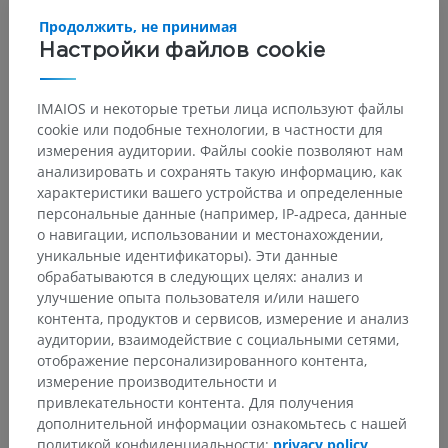
Продолжить, не принимая
Настройки файлов cookie
IMAIOS и некоторые третьи лица используют файлы
Анатомическая иерархия
cookie или подобные технологии, в частности для
измерения аудитории. Файлы cookie позволяют нам
анализировать и сохранять такую информацию, как
характеристики вашего устройства и определенные
Анатомия человека 2
персональные данные (например, IP-адреса, данные
о навигации, использовании и местонахождении,
уникальные идентификаторы). Эти данные
Анатомия человека 1
обрабатываются в следующих целях: анализ и
Системная анатомия
>
улучшение опыта пользователя и/или нашего
Сердечно-сосудистая система
>
Артерии
>
контента, продуктов и сервисов, измерение и анализ
Аорта
>
Дуга аорты
>
Общая сонная артерия
>
аудитории, взаимодействие с социальными сетями,
Внутренняя сонная артерия
>
Пещеристая часть
>
отображение персонализированного контента,
Нижняя гипофизарная артерия
измерение производительности и
привлекательности контента. Для получения
Основные структуры:
Нет анатомических терминов,
дополнительной информации ознакомьтесь с нашей
относящихся к этой части тела
политикой конфиденциальности:
privacy policy
.