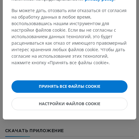
Вы можете дать, отозвать или отказаться от согласия
на обработку данных в любое время,
Нейроанатомия человека
воспользовавшись нашим инструментом для
настройки файлов cookie. Если вы не согласны с
использованием данных технологий, это будет
расцениваться как отказ от имеющего правомерный
Переводы
интерес хранения любых файлов cookie. Чтобы дать
согласие на использование этих технологий,
нажмите кнопку «Принять все файлы cookie».
Заметили ошибку?
ПРИНЯТЬ ВСЕ ФАЙЛЫ COOKIE
Не стесняйтесь предложить поправку, свою версию
перевода или решение по улучшению контента.
НАСТРОЙКИ ФАЙЛОВ COOKIE
Сообщить об ошибке
СКАЧАТЬ ПРИЛОЖЕНИЕ