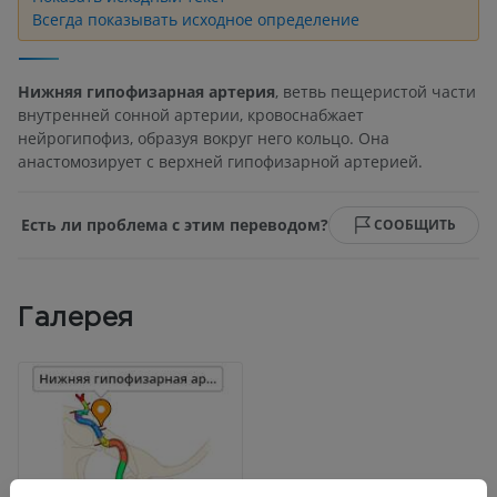
Всегда показывать исходное определение
Нижняя гипофизарная артерия
, ветвь пещеристой части
внутренней сонной артерии, кровоснабжает
нейрогипофиз, образуя вокруг него кольцо. Она
анастомозирует с верхней гипофизарной артерией.
Есть ли проблема с этим переводом?
СООБЩИТЬ
Галерея