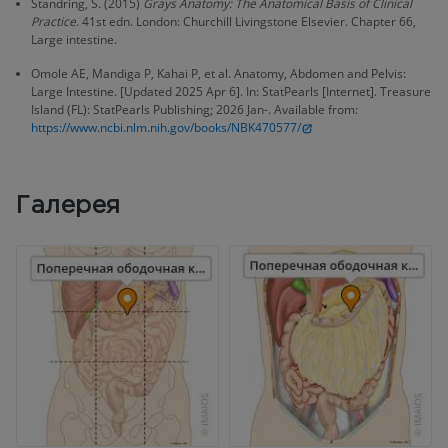
Standring, S. (2015)
Grays Anatomy: The Anatomical Basis of Clinical
Practice
. 41st edn. London: Churchill Livingstone Elsevier. Chapter 66,
Large intestine.
Omole AE, Mandiga P, Kahai P, et al. Anatomy, Abdomen and Pelvis:
Large Intestine. [Updated 2025 Apr 6]. In: StatPearls [Internet]. Treasure
Island (FL): StatPearls Publishing; 2026 Jan-. Available from:
https://www.ncbi.nlm.nih.gov/books/NBK470577/
Галерея