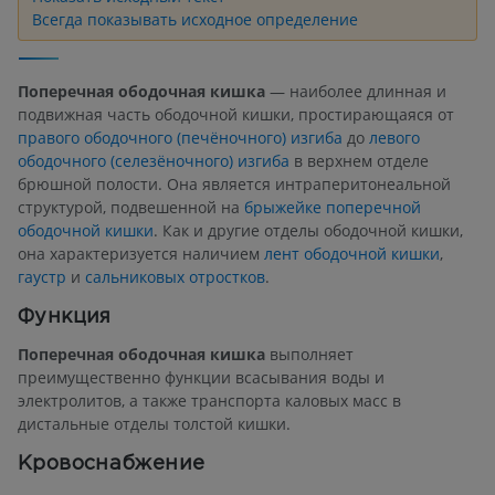
Всегда показывать исходное определение
Поперечная ободочная кишка
— наиболее длинная и
подвижная часть ободочной кишки, простирающаяся от
правого ободочного (печёночного) изгиба
до
левого
ободочного (селезёночного) изгиба
в верхнем отделе
брюшной полости. Она является интраперитонеальной
структурой, подвешенной на
брыжейке поперечной
ободочной кишки
. Как и другие отделы ободочной кишки,
она характеризуется наличием
лент ободочной кишки
,
гаустр
и
сальниковых отростков
.
Функция
Поперечная ободочная кишка
выполняет
преимущественно функции всасывания воды и
электролитов, а также транспорта каловых масс в
дистальные отделы толстой кишки.
Кровоснабжение