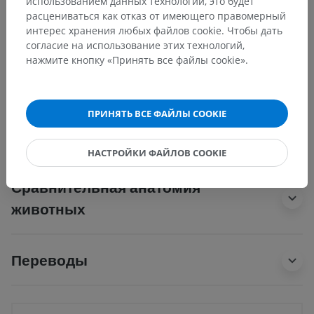
использованием данных технологий, это будет
расцениваться как отказ от имеющего правомерный
Основные структуры:
Нет анатомических терминов,
интерес хранения любых файлов cookie. Чтобы дать
относящихся к этой части тела
согласие на использование этих технологий,
нажмите кнопку «Принять все файлы cookie».
Анатомия человека 1
ПРИНЯТЬ ВСЕ ФАЙЛЫ COOKIE
Нейроанатомия человека
НАСТРОЙКИ ФАЙЛОВ COOKIE
Сравнительная анатомия
животных
Переводы