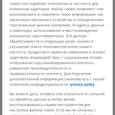
cookie или подобные технологии, в частности для
измерения аудитории. Файлы cookie позволяют нам
анализировать и сохранять такую информацию, как
характеристики вашего устройства и определенные
персональные данные (например, IP-адреса, данные
о навигации, использовании и местонахождении,
уникальные идентификаторы). Эти данные
обрабатываются в следующих целях: анализ и
улучшение опыта пользователя и/или нашего
Анатомическая иерархия
контента, продуктов и сервисов, измерение и анализ
аудитории, взаимодействие с социальными сетями,
отображение персонализированного контента,
измерение производительности и
Анатомия человека 2
привлекательности контента. Для получения
Человеческое тело
>
Systemata integrantia
>
дополнительной информации ознакомьтесь с нашей
Нервная система
>
политикой конфиденциальности:
privacy policy
.
Центральная нервная система
>
Головной мозг
>
Вы можете дать, отозвать или отказаться от согласия
Мозг
>
Конечный мозг
>
на обработку данных в любое время,
Substantia alba telencephali
>
воспользовавшись нашим инструментом для
Комиссуральные волокна конечного мозга
>
настройки файлов cookie. Если вы не согласны с
Спайка гиппокампа