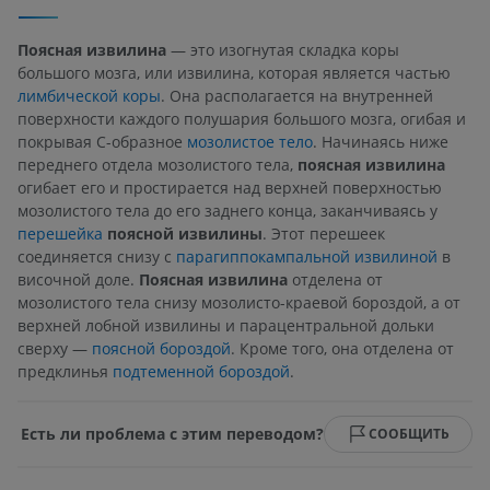
Поясная извилина
— это изогнутая складка коры
большого мозга, или извилина, которая является частью
лимбической коры
. Она располагается на внутренней
поверхности каждого полушария большого мозга, огибая и
покрывая С-образное
мозолистое тело
. Начинаясь ниже
переднего отдела мозолистого тела,
поясная извилина
огибает его и простирается над верхней поверхностью
мозолистого тела до его заднего конца, заканчиваясь у
перешейка
поясной извилины
. Этот перешеек
соединяется снизу с
парагиппокампальной извилиной
в
височной доле.
Поясная извилина
отделена от
мозолистого тела снизу мозолисто-краевой бороздой, а от
верхней лобной извилины и парацентральной дольки
сверху —
поясной бороздой
. Кроме того, она отделена от
предклинья
подтеменной бороздой
.
Есть ли проблема с этим переводом?
СООБЩИТЬ