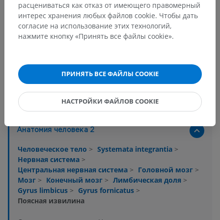
расцениваться как отказ от имеющего правомерный
интерес хранения любых файлов cookie. Чтобы дать
согласие на использование этих технологий,
нажмите кнопку «Принять все файлы cookie».
ПРИНЯТЬ ВСЕ ФАЙЛЫ COOKIE
Анатомическая иерархия
НАСТРОЙКИ ФАЙЛОВ COOKIE
Анатомия человека 2
Человеческое тело
>
Systemata integrantia
>
Нервная система
>
Центральная нервная система
>
Головной мозг
>
Мозг
>
Конечный мозг
>
Лимбическая доля
>
Gyrus limbicus
>
Gyrus fornicatus
>
Поясная извилина