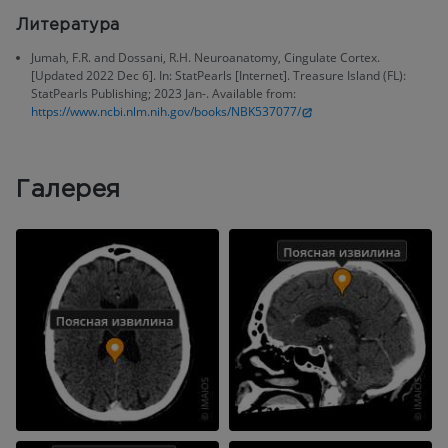
Литература
Jumah, F.R. and Dossani, R.H. Neuroanatomy, Cingulate Cortex.
[Updated 2022 Dec 6]. In: StatPearls [Internet]. Treasure Island (FL):
StatPearls Publishing; 2023 Jan-. Available from:
https://www.ncbi.nlm.nih.gov/books/NBK537077/
Галерея