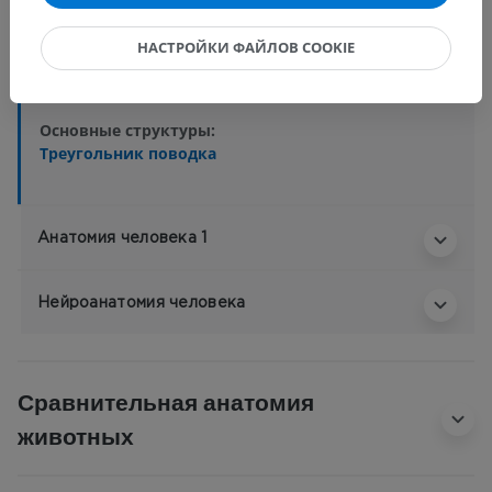
Человеческое тело
>
Systemata integrantia
>
Нервная система
>
НАСТРОЙКИ ФАЙЛОВ COOKIE
Центральная нервная система
>
Головной мозг
>
Мозг
>
Промежуточный мозг
>
Поводок
Основные структуры:
Треугольник поводка
Анатомия человека 1
Нейроанатомия человека
Сравнительная анатомия
животных