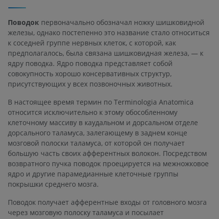
Поводок
первоначально обозначал ножку шишковидной
железы, однако постепенно это название стало относиться
к соседней группе нервных клеток, с которой, как
предполагалось, была связана шишковидная железа, — к
ядру поводка. Ядро поводка представляет собой
совокупность хорошо консервативных структур,
присутствующих у всех позвоночных животных.
В настоящее время термин по Terminologia Anatomica
относится исключительно к этому обособленному
клеточному массиву в каудальном и дорсальном отделе
дорсального таламуса, залегающему в заднем конце
мозговой полоски таламуса, от которой он получает
большую часть своих афферентных волокон. Посредством
возвратного пучка поводок проецируется на межножковое
ядро и другие парамедианные клеточные группы
покрышки среднего мозга.
Поводок получает афферентные входы от головного мозга
через мозговую полоску таламуса и посылает