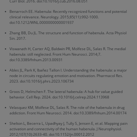
Curr Biol. 2016. doi:10.1016/j.cub.2016.08.051
Benarroch EE. Habenula: Recently recognized functions and potential
clinical relevance. Neurology. 2015;85(11):992-1000.
doi:10.1212/WNL.0000000000001937
Zhang BB, Du JL. The structure and function of habenula. Acta Physiol
Sin. 2017.
Viswanath H, Carter AQ, Baldwin PR, Molfese DL, Salas R. The medial
habenula: still neglected. Front Hum Neurosci. 2014;7.
doi:10.3389/fnhum.2013.00931
Ables JL, Park K, Ibañez Tallon I. Understanding the habenula: a major
node in circuits regulating emotion and motivation. Pharmacol Res.
2023. doi:10.1016/j.phrs.2023.106734
Groos D, Helmchen F. The lateral habenula: A hub for value guided
behavior. Cell Rep. 2024. doi:10.1016/j.celrep.2024.113968
Velasquez KM, Molfese DL, Salas R. The role of the habenula in drug
addiction. Front Hum Neurosci. 2014. doi:10.3389/fnhum.2014.00174
Shelton L, Becerra L, Upadhyay J, Tully S, Jensen E, et al. Mapping pain
activation and connectivity of the human habenula. J Neurophysiol.
2012;107(10):2633-40. doi:10.1152/jn.00012.2012