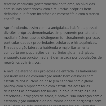
terceiro ventrículo (posteromedial ao tálamo, ao nível das
comissuras posteriores), com circuitarias próprias bem
definidas que fazem interface do mesencéfalo com o tronco
encefálico.
Aprofundando, assim como a amígdala, a habênula possui
divisões próprias denominadas simplesmente por lateral e
medial, núcleos que se distinguem funcionalmente por suas
particularidades / propriedades celulares e histoquímicas.
Em sua porção lateral, a habênula é majoritariamente
comporta por populações de neurônios glutamatérgicos,
enquanto sua porção medial é demarcada por populações de
neurônios colinérgicos.
A nível de aferências / projeções de entrada, as habênulas
possuem vias de comunicação muito bem definidas com
estrutura dos núcleos da base (em especial com o globo
pálido), com o hipocampo e com estruturas acessórias
delegadas às entradas sensoriais. Já no que tange as suas
eferências / projeções de saída, é notável sua interação com o
estriado (ação inibitória de neurônios dopaminérgicos) e com
os núcleos da rafe (modulação serotoninérgica). Além dos