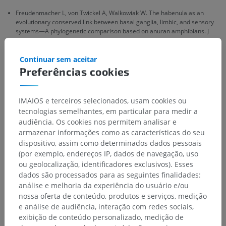
Freudenmacher L, von Twickel A, Walkowiak W. The habenula as an
evolutionary conserved link between basal ganglia, limbic, and sensory
systems—A phylogenetic comparison based on anuran amphibians. J
Comp Neurol. 2020. doi:10.1002/cne.24777
Lecca S, Meye FJ, Mameli M. The lateral habenula in addiction and
Continuar sem aceitar
depression: an anatomical, synaptic and behavioral overview. Eur J
Preferências cookies
Neurosci. 2014. doi:10.1111/ejn.12480
IMAIOS e terceiros selecionados, usam cookies ou
tecnologias semelhantes, em particular para medir a
Galeria
audiência. Os cookies nos permitem analisar e
armazenar informações como as características do seu
dispositivo, assim como determinados dados pessoais
(por exemplo, endereços IP, dados de navegação, uso
ou geolocalização, identificadores exclusivos). Esses
dados são processados para as seguintes finalidades:
análise e melhoria da experiência do usuário e/ou
nossa oferta de conteúdo, produtos e serviços, medição
e análise de audiência, interação com redes sociais,
exibição de conteúdo personalizado, medição de