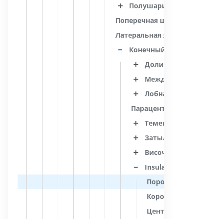
Полушарие большого м
Поперечная щель большого
Латеральная ямка большого
Конечный мозг
Доли большого моз
Междолевые бороз
Лобная доля
Парацентральная дольк
Теменная доля
Затылочная доля
Височная доля
Insula
Порог островка
Короткие извилины
Центральная бороз