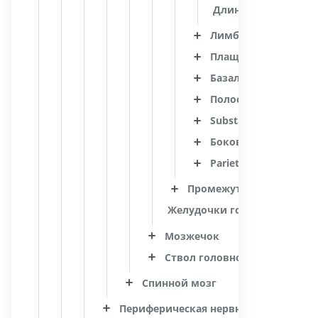
Длинная извилина 
Лимбическая доля
Плащ
Базальная часть ко
Полосатое тело
Substantia alba telen
Боковой желудочек
Parietes ventriculi lat
Промежуточный мозг
Желудочки головного мозг
Мозжечок
Ствол головного мозга
Спинной мозг
Периферическая нервная система