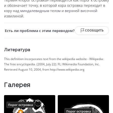
Термин «порог островка» переводится как порог к островку
и обозначает точку, в которой кора островка переходит в
кору над миндалевидным телом и верхней височной
извилиной.
Есть ли проблема с этим переводом?
СООБЩИТЬ
Литература
This definition incorporates text from the wikipedia website - Wikipedia:
The free encyclopedia. (2004, July 22). FL: Wikimedia Foundation, Inc.
Retrieved August 10, 2004, from http://www.wikipedia.org
Галерея