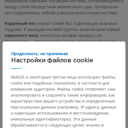
образована парными носовыми костями, сочленяющимися
между собой посредством межносового шва. Латерально
они подкреплены лобной и верхнечелюстными костями.
Наружный нос
покрыт кожей без подлежащих жировых
подушек. К мышцам носовой группы, залегающим поверх
наружного носа
, относится носовая мышца с её
подчастями — поперечной частью, сжимающей ноздри, и
крыльной частью, расширяющей ноздри. Первая сжимает
и закрывает ноздри, тогда как вторая — совместно с
Продолжить, не принимая
мышцей, опускающей перегородку носа, — способствует
Настройки файлов cookie
открытию и расширению ноздрей.
IMAIOS и некоторые третьи лица используют файлы
Есть ли проблема с этим переводом?
СООБЩИТЬ
cookie или подобные технологии, в частности для
измерения аудитории. Файлы cookie позволяют нам
анализировать и сохранять такую информацию, как
характеристики вашего устройства и определенные
Литература
персональные данные (например, IP-адреса, данные
Nguyen, J.D. and Duong, H. Anatomy, Head and Neck, Face. [Updated
о навигации, использовании и местонахождении,
2022 Jun 11]. In:
StatPearls [Internet].
Treasure Island (FL): StatPearls
уникальные идентификаторы). Эти данные
Publishing; 2022 Jan-. Available from:
обрабатываются в следующих целях: анализ и