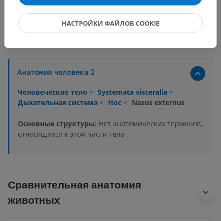
НАСТРОЙКИ ФАЙЛОВ COOKIE
Анатомическая иерархия
Анатомия человека 2
Человеческое тело
>
Systemata visceralia
>
Дыхательная система
>
Нос
>
Nasus externus
Основные структуры:
Нет анатомических терминов,
относящихся к этой части тела
Сравнительная анатомия
животных