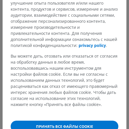
https://www.ncbi.nlm.nih.gov/books/NBK551530/
улучшение опыта пользователя и/или нашего
контента, продуктов и сервисов, измерение и анализ
Drake, R.L., Vogl, A.W. and Mitchell, A.W.M. (2009). ‘Chapter 8: Head and
аудитории, взаимодействие с социальными сетями,
Neck’ in
Gray’s anatomy for Students.
(2nd ed.) Philadelphia PA 19103-
2899: Elsevier, pp. 1018.
отображение персонализированного контента,
измерение производительности и
(2023). Anatomy of the Nose in
‘National Human Genome Research
привлекательности контента. Для получения
Institute’
. Available at URL:
дополнительной информации ознакомьтесь с нашей
https://elementsofmorphology.nih.gov/anatomy-nose.shtml
[accessed
политикой конфиденциальности:
privacy policy
.
on Feb 18th, 2023]
Вы можете дать, отозвать или отказаться от согласия
на обработку данных в любое время,
Галерея
воспользовавшись нашим инструментом для
настройки файлов cookie. Если вы не согласны с
использованием данных технологий, это будет
расцениваться как отказ от имеющего правомерный
интерес хранения любых файлов cookie. Чтобы дать
согласие на использование этих технологий,
нажмите кнопку «Принять все файлы cookie».
ПРИНЯТЬ ВСЕ ФАЙЛЫ COOKIE