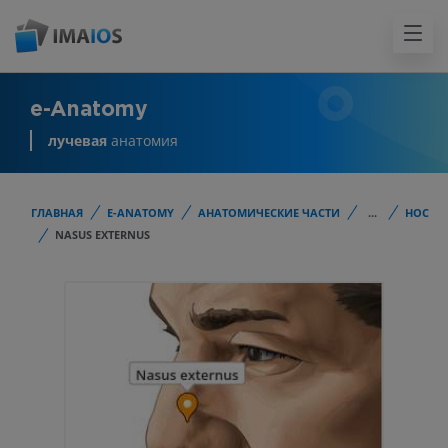
e-Anatomy
лучевая
анатомия
ГЛАВНАЯ
E-ANATOMY
АНАТОМИЧЕСКИЕ ЧАСТИ
...
НОС
NASUS EXTERNUS