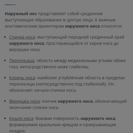
Наружный нос
представляет собой срединное
выступающее образование в центре лица. К важным
анатомическим ориентирам
наружного носа
относятся:
Спинка носа
: выступающий передний срединный край
наружного носа
, простирающийся от корня носа до
верхушки носа.
Переносица
: область между медиальными углами обоих
глаз, непосредственно ниже глабеллы.
Корень носа
: наиболее углублённая область в пределах
переносицы (непосредственно под глабеллой). Он
обозначает начало спинки носа.
Верхушка носа
: кончик
наружного носа
, обозначающий
окончание спинки носа.
Крыло носа
: боковая поверхность
наружного носа
,
формируемая крыльным хрящом и прикрывающая
ноздрю.