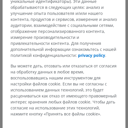
уникальные идентификаторы). Эти данные
обрабатываются в следующих целях: анализ и
улучшение опыта пользователя и/или нашего
контента, продуктов и сервисов, измерение и анализ
аудитории, взаимодействие с социальными сетями,
Переводы
отображение персонализированного контента,
измерение производительности и
привлекательности контента. Для получения
дополнительной информации ознакомьтесь с нашей
политикой конфиденциальности:
privacy policy
.
Заметили ошибку?
Не стесняйтесь предложить поправку, свою версию
Вы можете дать, отозвать или отказаться от согласия
перевода или решение по улучшению контента.
на обработку данных в любое время,
воспользовавшись нашим инструментом для
настройки файлов cookie. Если вы не согласны с
Сообщить об ошибке
использованием данных технологий, это будет
расцениваться как отказ от имеющего правомерный
интерес хранения любых файлов cookie. Чтобы дать
СКАЧАТЬ ПРИЛОЖЕНИЕ
согласие на использование этих технологий,
нажмите кнопку «Принять все файлы cookie».