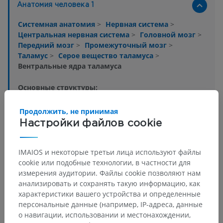
Анатомия человека 1
Системная анатомия
>
Нервная система
>
Центральная нервная система
>
Головной мозг
>
Передний мозг
>
Промежуточный мозг
>
Таламус
>
Серое вещество таламуса
>
Вентральные ядра таламуса
Основные структуры:
Вентробазальные ядра
Медиальные вентральные ядра
Продолжить, не принимая
Настройки файлов cookie
Нижнее заднее вентральное ядро
Латеральные вентральные ядра
Переднее вентральное ядро
IMAIOS и некоторые третьи лица используют файлы
cookie или подобные технологии, в частности для
Промежуточное вентральное ядро
измерения аудитории. Файлы cookie позволяют нам
Заднелатеральное вентральное ядро
анализировать и сохранять такую информацию, как
Внутреннее заднее вентральное ядро
характеристики вашего устройства и определенные
персональные данные (например, IP-адреса, данные
о навигации, использовании и местонахождении,
Показать больше