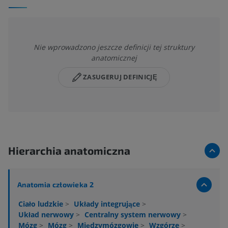
Nie wprowadzono jeszcze definicji tej struktury
anatomicznej
ZASUGERUJ DEFINICJĘ
Hierarchia anatomiczna
Anatomia człowieka 2
Ciało ludzkie
>
Układy integrujące
>
Układ nerwowy
>
Centralny system nerwowy
>
Mózg
>
Mózg
>
Międzymózgowie
>
Wzgórze
>