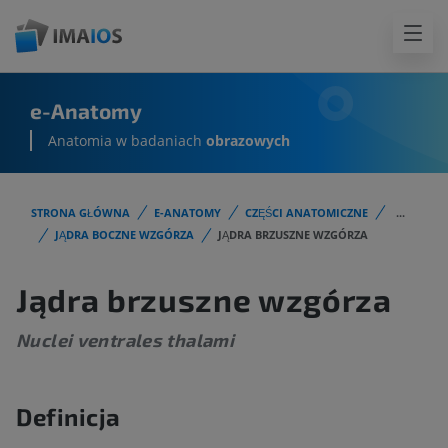
e-Anatomy
Anatomia w badaniach
obrazowych
STRONA GŁÓWNA
E-ANATOMY
CZĘŚCI ANATOMICZNE
...
JĄDRA BOCZNE WZGÓRZA
JĄDRA BRZUSZNE WZGÓRZA
Jądra brzuszne wzgórza
Nuclei ventrales thalami
Definicja