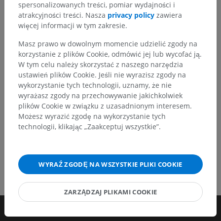
Zachęcamy do przesyłania sugestii poprawek,
spersonalizowanych treści, pomiar wydajności i
tłumaczeń lub innych treści, które przełożą się na
atrakcyjności treści. Nasza
privacy policy
zawiera
lepszą jakość materiałów.
więcej informacji w tym zakresie.
Masz prawo w dowolnym momencie udzielić zgody na
Zgłoś problem
korzystanie z plików Cookie, odmówić jej lub wycofać ją.
W tym celu należy skorzystać z naszego narzędzia
ustawień plików Cookie. Jeśli nie wyrazisz zgody na
POBIERZ APLIKACJĘ
wykorzystanie tych technologii, uznamy, że nie
wyrażasz zgody na przechowywanie jakichkolwiek
plików Cookie w związku z uzasadnionym interesem.
Możesz wyrazić zgodę na wykorzystanie tych
technologii, klikając „Zaakceptuj wszystkie”.
WYRAŹ ZGODĘ NA WSZYSTKIE PLIKI COOKIE
ZARZĄDZAJ PLIKAMI COOKIE