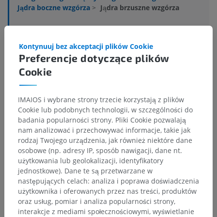
Jądra boczne wzgórza
>
Jądra brzuszne wzgórza
Powiązane struktury:
Jądro brzuszne przednie
Kontynuuj bez akceptacji plików Cookie
Jądro brzuszno-boczne
Preferencje dotyczące plików
Jądro brzuszne przyśrodkowe
Cookie
Jądro brzuszno-podstawne
IMAIOS i wybrane strony trzecie korzystają z plików
Cookie lub podobnych technologii, w szczególności do
Anatomia człowieka 1
badania popularności strony. Pliki Cookie pozwalają
nam analizować i przechowywać informacje, takie jak
rodzaj Twojego urządzenia, jak również niektóre dane
osobowe (np. adresy IP, sposób nawigacji, dane nt.
Tłumaczenia
użytkowania lub geolokalizacji, identyfikatory
jednostkowe). Dane te są przetwarzane w
następujących celach: analiza i poprawa doświadczenia
użytkownika i oferowanych przez nas treści, produktów
oraz usług, pomiar i analiza popularności strony,
Zauważyłeś błąd?
interakcje z mediami społecznościowymi, wyświetlanie