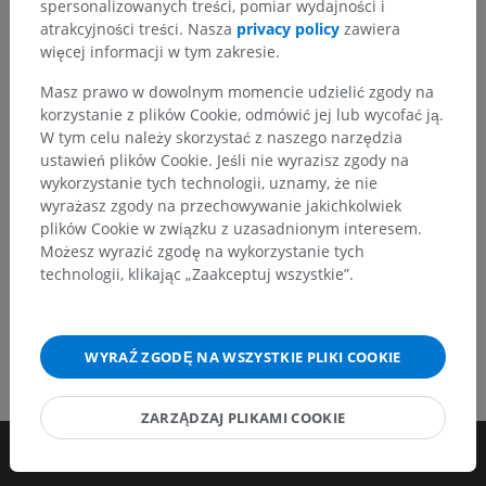
Zachęcamy do przesyłania sugestii poprawek,
spersonalizowanych treści, pomiar wydajności i
tłumaczeń lub innych treści, które przełożą się na
atrakcyjności treści. Nasza
privacy policy
zawiera
lepszą jakość materiałów.
więcej informacji w tym zakresie.
Masz prawo w dowolnym momencie udzielić zgody na
Zgłoś problem
korzystanie z plików Cookie, odmówić jej lub wycofać ją.
W tym celu należy skorzystać z naszego narzędzia
ustawień plików Cookie. Jeśli nie wyrazisz zgody na
POBIERZ APLIKACJĘ
wykorzystanie tych technologii, uznamy, że nie
wyrażasz zgody na przechowywanie jakichkolwiek
plików Cookie w związku z uzasadnionym interesem.
Możesz wyrazić zgodę na wykorzystanie tych
technologii, klikając „Zaakceptuj wszystkie”.
WYRAŹ ZGODĘ NA WSZYSTKIE PLIKI COOKIE
ZARZĄDZAJ PLIKAMI COOKIE