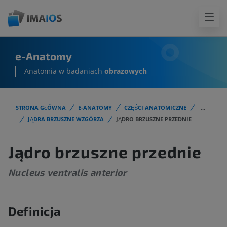
e-Anatomy
Anatomia w badaniach
obrazowych
STRONA GŁÓWNA
E-ANATOMY
CZĘŚCI ANATOMICZNE
...
JĄDRA BRZUSZNE WZGÓRZA
JĄDRO BRZUSZNE PRZEDNIE
Jądro brzuszne przednie
Nucleus ventralis anterior
Definicja