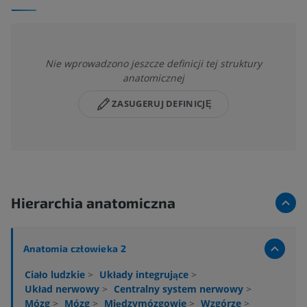
Nie wprowadzono jeszcze definicji tej struktury
anatomicznej
ZASUGERUJ DEFINICJĘ
Hierarchia anatomiczna
Anatomia człowieka 2
Ciało ludzkie
>
Układy integrujące
>
Układ nerwowy
>
Centralny system nerwowy
>
Mózg
>
Mózg
>
Międzymózgowie
>
Wzgórze
>