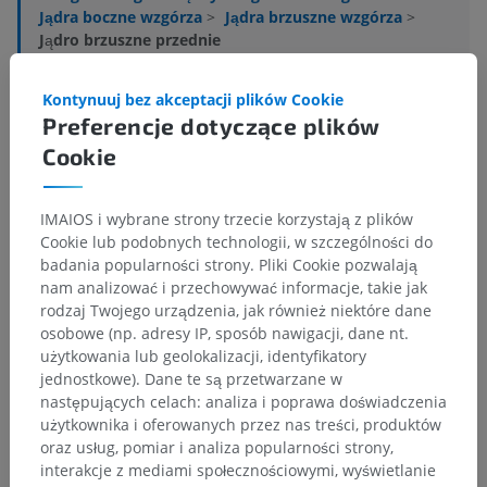
Jądra boczne wzgórza
>
Jądra brzuszne wzgórza
>
Jądro brzuszne przednie
Powiązane struktury:
Nie istnieją struktury powiązane
Kontynuuj bez akceptacji plików Cookie
z tą częścią ciała
Preferencje dotyczące plików
Cookie
Anatomia człowieka 1
IMAIOS i wybrane strony trzecie korzystają z plików
Cookie lub podobnych technologii, w szczególności do
Neuroanatomia człowieka
badania popularności strony. Pliki Cookie pozwalają
nam analizować i przechowywać informacje, takie jak
rodzaj Twojego urządzenia, jak również niektóre dane
osobowe (np. adresy IP, sposób nawigacji, dane nt.
Tłumaczenia
użytkowania lub geolokalizacji, identyfikatory
jednostkowe). Dane te są przetwarzane w
następujących celach: analiza i poprawa doświadczenia
użytkownika i oferowanych przez nas treści, produktów
oraz usług, pomiar i analiza popularności strony,
Zauważyłeś błąd?
interakcje z mediami społecznościowymi, wyświetlanie