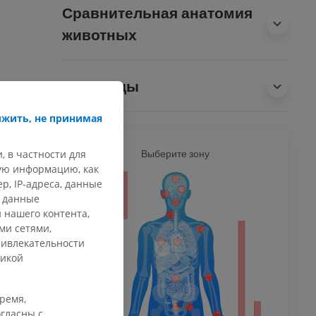
Сравнительная анатомия
животных
Переводы
жить, не принимая
, в частности для
Ь
Выберите зону
ВСЕ Т
кую информацию, как
, IP-адреса, данные
ечность
и данные
 нашего контента,
ми сетями,
ривлекательности
афия
тикой
ечности
ммы
время,
гласны с