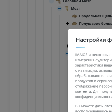
Головной мозг
Мозг
Продольная щель
Полушарие боль
Поперечная щель
Латеральная ямк
Настройки ф
Конечный мозг
Промежуточный 
IMAIOS и некоторые 
ПРЕДПЛЮСНА - СТОПА
измерения аудитории
Поводок
характеристики ваше
оленного сустава
Ankle MRI
Борозда пов
о навигации, испол
MPT
обрабатываются в сл
Подушка тал
ИУМ
ПРЕМИУМ
продуктов и сервисо
Латеральное 
отображение персон
трография
МРТ переднего отдела
Медиальное 
контента. Для полу
ного сустава
стопы
конфиденциальност
Зрительный 
трограмма
MPT
ИУМ
ПРЕМИУМ
Вы можете дать, отоз
Зрительный 
воспользовавшись на