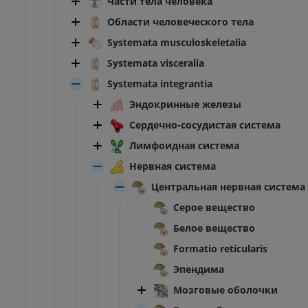
Части тела человека
Области человеческого тела
Systemata musculoskeletalia
Systemata visceralia
Systemata integrantia
Эндокринные железы
Сердечно-сосудистая система
Лимфоидная система
Нервная система
Центральная нервная система
Серое вещество
Белое вещество
Formatio reticularis
Эпендима
Мозговые оболочки