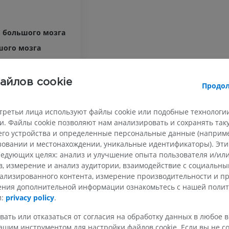
 большого мозга
шого мозга
 большого мозга
а большого мозга
айлов cookie
Продол
мозг
третьи лица используют файлы cookie или подобные технологии
ВЕРХНЯЯ КОНЕЧНОСТЬ
НИЖНЯЯ КОНЕЧНОСТ
. Файлы cookie позволяют нам анализировать и сохранять та
го устройства и определенные персональные данные (например
МРТ верхней
Нижняя кон
одка
ьзовании и местонахождении, уникальные идентификаторы). Эт
Иллюстрации
конечности
едующих целях: анализ и улучшение опыта пользователя и/или
MPT
амуса
ПРЕМИУМ
в, измерение и анализ аудитории, взаимодействие с социальны
ПРЕМИУМ
коленчатое тело
ализированного контента, измерение производительности и п
Рентгеногр
коленчатое тело
чения дополнительной информации ознакомьтесь с нашей поли
МРТ плечевого сустава
нижней кон
и:
privacy policy
.
перекрест
MPT
Рентгеногра
ПРЕМИУМ
БЕСПЛАТНО
вать или отказаться от согласия на обработку данных в любое 
тракт
шим инструментом для настройки файлов cookie. Если вы не со