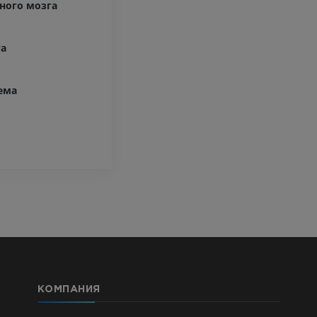
ного мозга
MPT
ПРЕМИУМ
ПРЕМИУМ
Ангиография артерий
га
верхней конечности
МРТ передне
Ангиография
стопы
MPT
ема
БЕСПЛАТНО
ПРЕМИУМ
Visible Human Project
Фотографии
Lower limb 
KT
ПРЕМИУМ
ПРЕМИУМ
Голень (арт
кости)
KT
БЕСПЛАТНО
Ангиографи
КОМПАНИЯ
нижних коне
Ангиография