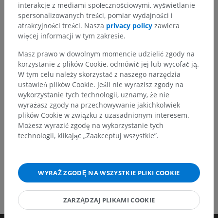
interakcje z mediami społecznościowymi, wyświetlanie
Zauważyłeś błąd?
spersonalizowanych treści, pomiar wydajności i
Zachęcamy do przesyłania sugestii poprawek,
atrakcyjności treści. Nasza
privacy policy
zawiera
tłumaczeń lub innych treści, które przełożą się na
więcej informacji w tym zakresie.
lepszą jakość materiałów.
Masz prawo w dowolnym momencie udzielić zgody na
korzystanie z plików Cookie, odmówić jej lub wycofać ją.
Zgłoś problem
W tym celu należy skorzystać z naszego narzędzia
ustawień plików Cookie. Jeśli nie wyrazisz zgody na
wykorzystanie tych technologii, uznamy, że nie
POBIERZ APLIKACJĘ
wyrażasz zgody na przechowywanie jakichkolwiek
plików Cookie w związku z uzasadnionym interesem.
Możesz wyrazić zgodę na wykorzystanie tych
technologii, klikając „Zaakceptuj wszystkie”.
WYRAŹ ZGODĘ NA WSZYSTKIE PLIKI COOKIE
ZARZĄDZAJ PLIKAMI COOKIE