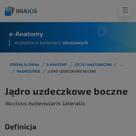
e-Anatomy
Anatomia w badaniach
obrazowych
STRONA GŁÓWNA
E-ANATOMY
CZĘŚCI ANATOMICZNE
...
NADWZGÓRZE
JĄDRO UZDECZKOWE BOCZNE
Jądro uzdeczkowe boczne
Nucleus habenularis lateralis
Definicja