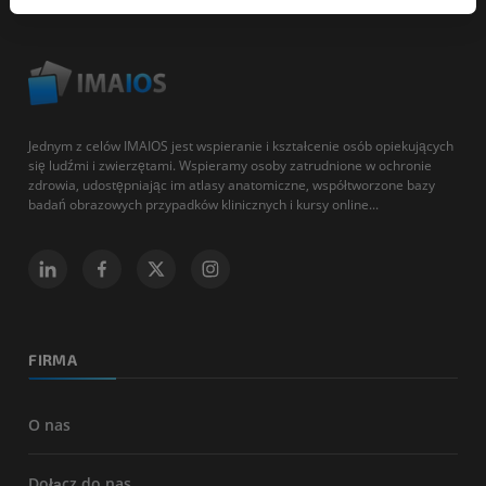
Jednym z celów IMAIOS jest wspieranie i kształcenie osób opiekujących
się ludźmi i zwierzętami. Wspieramy osoby zatrudnione w ochronie
zdrowia, udostępniając im atlasy anatomiczne, współtworzone bazy
badań obrazowych przypadków klinicznych i kursy online...
FIRMA
O nas
Dołącz do nas