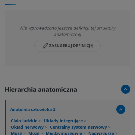
Nie wprowadzono jeszcze definicji tej struktury
anatomicznej
ZASUGERUJ DEFINICJĘ
Hierarchia anatomiczna
Anatomia człowieka 2
Ciało ludzkie
>
Układy integrujące
>
Układ nerwowy
>
Centralny system nerwowy
>
Mózg
>
Mózg
>
Międzymózgowie
>
Nadwzgórze
>