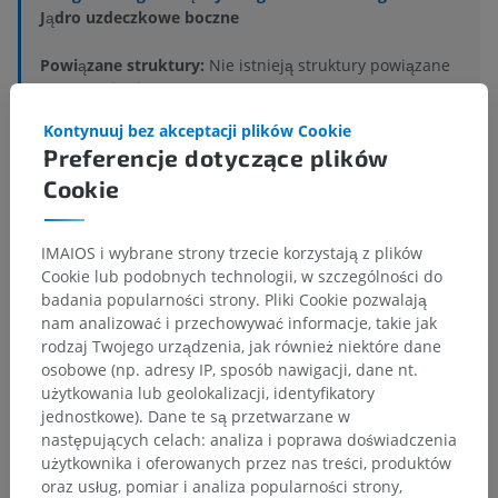
Jądro uzdeczkowe boczne
Powiązane struktury:
Nie istnieją struktury powiązane
z tą częścią ciała
Kontynuuj bez akceptacji plików Cookie
Preferencje dotyczące plików
Anatomia człowieka 1
Cookie
Neuroanatomia człowieka
IMAIOS i wybrane strony trzecie korzystają z plików
Cookie lub podobnych technologii, w szczególności do
badania popularności strony. Pliki Cookie pozwalają
nam analizować i przechowywać informacje, takie jak
Porównawcza anatomia zwierząt
rodzaj Twojego urządzenia, jak również niektóre dane
osobowe (np. adresy IP, sposób nawigacji, dane nt.
użytkowania lub geolokalizacji, identyfikatory
Tłumaczenia
jednostkowe). Dane te są przetwarzane w
następujących celach: analiza i poprawa doświadczenia
użytkownika i oferowanych przez nas treści, produktów
oraz usług, pomiar i analiza popularności strony,