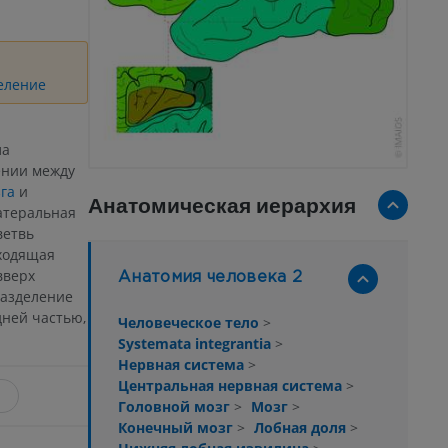
еление
ла
ении между
га
и
Анатомическая иерархия
латеральная
ветвь
сходящая
вверх
Анатомия человека 2
разделение
адней частью,
Человеческое тело
>
Systemata integrantia
>
Нервная система
>
Центральная нервная система
>
Головной мозг
>
Мозг
>
Конечный мозг
>
Лобная доля
>