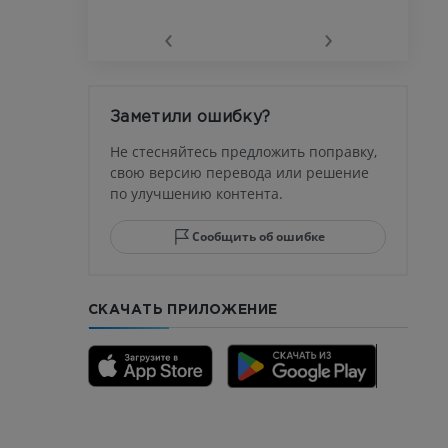
‹
›
афия
устава
Заметили ошибку?
ма
Не стесняйтесь предложить поправку,
свою версию перевода или решение
по улучшению контента.
юсны и
ела стопы
Сообщить об ошибке
СКАЧАТЬ ПРИЛОЖЕНИЕ
го отдела
CTA