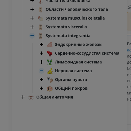
Части тела человека
Области человеческого тела
Systemata musculoskeletalia
Systemata visceralia
Systemata integrantia
В
Эндокринные железы
л
Сердечно-сосудистая система
л
Лимфоидная система
д
б
Нервная система
н
Органы чувств
в
п
Общий покров
м
Общая анатомия
н