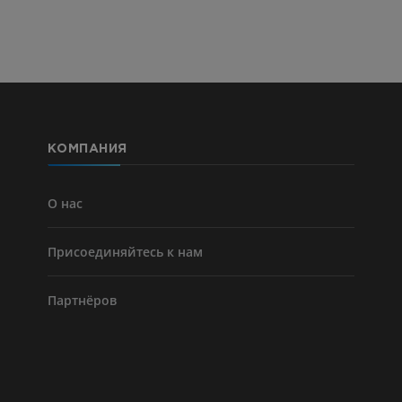
ПРЕМИУМ
ПРЕМИУМ
Голень (арт
кости)
KT
БЕСПЛАТНО
КОМПАНИЯ
Ангиографи
нижних коне
Ангиография
О нас
БЕСПЛАТНО
Присоединяйтесь к нам
Партнёров