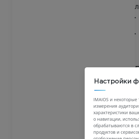
Л
Настройки ф
IMAIOS и некоторые 
измерения аудитории
характеристики ваше
о навигации, испол
обрабатываются в сл
продуктов и сервисо
отображение персон
ПРЕДПЛЮСНА - СТОПА