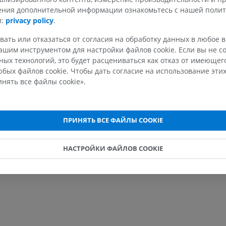
чения дополнительной информации ознакомьтесь с нашей поли
и:
privacy policy
.
МРТ верхней
Нижняя кон
Иллюстрации
конечности
вать или отказаться от согласия на обработку данных в любое 
MPT
ПРЕМИУМ
шим инструментом для настройки файлов cookie. Если вы не со
ПРЕМИУМ
ых технологий, это будет расцениваться как отказ от имеюще
бых файлов cookie. Чтобы дать согласие на использование этих
Рентгеногр
нять все файлы cookie».
МРТ плечевого сустава
нижней кон
MPT
Рентгеногра
ПРЕМИУМ
БЕСПЛАТНО
ПРИНЯТЬ ВСЕ ФАЙЛЫ COOKIE
МРТ запястья
МРТ нижней
MPT
MPT
НАСТРОЙКИ ФАЙЛОВ COOKIE
ПРЕМИУМ
ПРЕМИУМ
МРТ локтевого сустава
Hip MRI
MPT
MPT
ПРЕМИУМ
ПРЕМИУМ
МРТ кисти
МРТ коленно