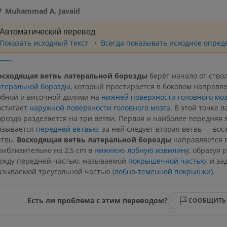
Muhammad A. Javaid
Автоматический перевод
Показать исходный текст
Всегда показывать исходное опред
осходящая ветвь латеральной борозды
берёт начало от ство
атеральной борозды
, который простирается в боковом направл
обной и височной долями на
нижней поверхности головного моз
остигает
наружной поверхности головного мозга
. В этой точке 
орозда разделяется на три ветви. Первая и наиболее передняя 
азывается
передней ветвью
, за ней следует вторая ветвь — во
етвь.
Восходящая ветвь латеральной борозды
направляется 
риблизительно на 2,5 cm в
нижнюю лобную извилину
, образуя 
ежду передней частью, называемой
покрышечной частью
, и з
азываемой треугольной частью (
лобно
-
теменной покрышки
).
Есть ли проблема с этим переводом?
СООБЩИТЬ