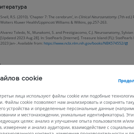
итература
Snell, R.S. (2010). ‘Chapter 7: The cerebrum’, in
Clinical Neuroanatomy
. (7th ed.)
Wolters Kluwer Health/Lippincott Williams & Wilkins, pp.257-263.
Alvarez Toledo, N., Munakomi, S. and Prestigiacomo, C.J. Neuroanatomy, Sylvian 
[Updated 2023 Aug 28]. In: StatPearls [Internet]. Treasure Island (FL): StatPearls 
2023 Jan-. Available from:
https://www.ncbi.nlm.nih.gov/books/NBK574552/
Галерея
айлов cookie
Продол
третьи лица используют файлы cookie или подобные технологии
. Файлы cookie позволяют нам анализировать и сохранять та
го устройства и определенные персональные данные (например
ьзовании и местонахождении, уникальные идентификаторы). Эт
едующих целях: анализ и улучшение опыта пользователя и/или
в, измерение и анализ аудитории, взаимодействие с социальны
ализированного контента, измерение производительности и п
ВЕРХНЯЯ КОНЕЧНОСТЬ
НИЖНЯЯ КОНЕЧНОСТ