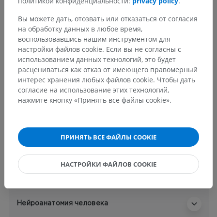
политикой конфиденциальности:
privacy policy
.
Анатомическая иерархия
Вы можете дать, отозвать или отказаться от согласия
на обработку данных в любое время,
воспользовавшись нашим инструментом для
Анатомия человека 2
настройки файлов cookie. Если вы не согласны с
Человеческое тело
>
Systemata integrantia
>
использованием данных технологий, это будет
Нервная система
>
расцениваться как отказ от имеющего правомерный
Центральная нервная система
>
Головной мозг
>
интерес хранения любых файлов cookie. Чтобы дать
Мозг
>
Промежуточный мозг
>
согласие на использование этих технологий,
Третий (III) желудочек
>
нажмите кнопку «Принять все файлы cookie».
Надшишковидное углубление
Основные структуры:
Нет анатомических терминов,
ПРИНЯТЬ ВСЕ ФАЙЛЫ COOKIE
относящихся к этой части тела
НАСТРОЙКИ ФАЙЛОВ COOKIE
Анатомия человека 1
Нейроанатомия человека