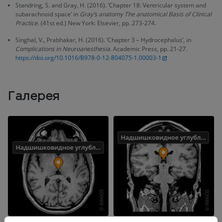
Standring, S. and Gray, H. (2016). ‘Chapter 18: Ventricular system and
subarachnoid space’ in
Gray’s anatomy The anatomical Basis of Clinical
Practice.
(41st ed.) New York: Elsevier, pp. 273-274.
Singhal, V., Prabhakar, H. (2016). ‘Chapter 3 – Hydrocephalus’, in
Complications in Neuroanesthesia
. Academic Press, pp. 21-27.
https://doi.org/10.1016/B978-0-12-804075-1.00003-1
Галерея