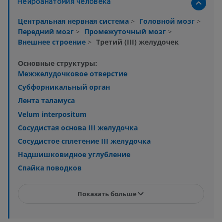
Нейроанатомия человека
Центральная нервная система
>
Головной мозг
>
Передний мозг
>
Промежуточный мозг
>
Внешнее строение
>
Третий (III) желудочек
Основные структуры:
Межжелудочковое отверстие
Субфорникальный орган
Лента таламуса
Velum interpositum
Сосудистая основа III желудочка
Сосудистое сплетение III желудочка
Надшишковидное углубление
Спайка поводков
Показать больше