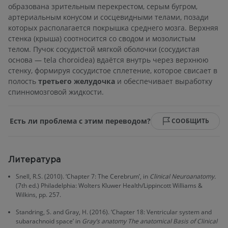
образована зрительным перекрестом, серым бугром,
артериальным конусом и сосцевидными телами, позади
которых располагается покрышка среднего мозга. Верхняя
стенка (крыша) соотносится со сводом и мозолистым
телом. Пучок сосудистой мягкой оболочки (сосудистая
основа — tela choroidea) вдаётся внутрь через верхнюю
стенку, формируя сосудистое сплетение, которое свисает в
полость
третьего желудочка
и обеспечивает выработку
спинномозговой жидкости.
Есть ли проблема с этим переводом?
СООБЩИТЬ
Литература
Snell, R.S. (2010). ‘Chapter 7: The Cerebrum’, in
Clinical Neuroanatomy.
(7th ed.) Philadelphia: Wolters Kluwer Health/Lippincott Williams &
Wilkins, pp. 257.
Standring, S. and Gray, H. (2016). ‘Chapter 18: Ventricular system and
subarachnoid space’ in
Gray’s anatomy The anatomical Basis of Clinical