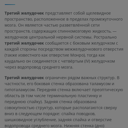
Третий желудочек
представляет собой щелевидное
пространство, расположенное в пределах промежуточного
мозга. Он является частью разветвлённой сети
пространств, содержащих спинномозговую жидкость, —
желудочков центральной нервной системы. Рострально
третий желудочек
сообщается с боковым желудочком с
каждой стороны посредством межжелудочкового отверстия
(также известного как отверстие Монро), тогда как
каудально он соединяется с четвёртым (IV) желудочком
через водопровод среднего мозга.
Третий желудочек
ограничен рядом важных структур. В
частности, его боковая стенка образована таламусом и
гипоталамусом. Передняя стенка включает преоптическую
область (в том числе терминальную пластинку и
переднюю спайку). Задняя стенка образована
совокупностью структур, которые располагаются сверху
вниз в следующем порядке: спайка поводков,
шишковидное углубление, задняя спайка и отверстие
водопровода среднего мозга. Нижняя стенка (дно)