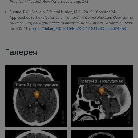
Practice.
(41st ed.) New York: Elsevier, pp. 272.
Rubino, P.A., Arévalo, R.P. and Nuñez, M.A. (2019). ‘Chapter 24 -
Approaches to Third Ventricular Tumors’, in
Comprehensive Overview of
Modern Surgical Approaches to Intrinsic Brain Tumors.
Academic Press,
pp. 405-415.
https://doi.org/10.1016/B978-0-12-811783-5.00024-0
Галерея