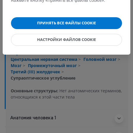
нажмите кнопку «Принять все файлы cookie».
Анатомическая иерархия
ПРИНЯТЬ ВСЕ ФАЙЛЫ COOKIE
Анатомия человека 2
НАСТРОЙКИ ФАЙЛОВ COOKIE
Человеческое тело
>
Systemata integrantia
>
Нервная система
>
Центральная нервная система
>
Головной мозг
>
Мозг
>
Промежуточный мозг
>
Третий (III) желудочек
>
Супраоптическое углубление
Основные структуры:
Нет анатомических терминов,
относящихся к этой части тела
Анатомия человека 1