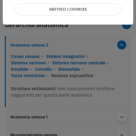
GESTISCI I COOKIES
Gerarchia anatomica
Anatomia umana 2
Corpo umano
>
Sistemi integrativi
>
Sistema nervoso
>
Sistema nervoso centrale
>
Encefalo
>
Cervello
>
Diencefalo
>
Terzo ventricolo
>
Recesso sopraottico
Strutture sottostanti:
Non sono presenti strutture
soggiacenti per questa parte anatomica
Anatomia umana 1
Neuroanatomia umana