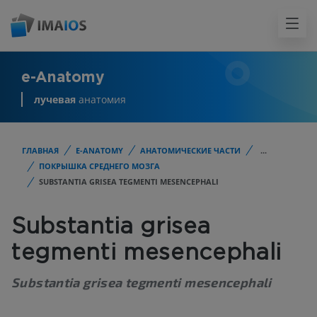
e-Anatomy
лучевая
анатомия
ГЛАВНАЯ
E-ANATOMY
АНАТОМИЧЕСКИЕ ЧАСТИ
...
ПОКРЫШКА СРЕДНЕГО МОЗГА
SUBSTANTIA GRISEA TEGMENTI MESENCEPHALI
Substantia grisea
tegmenti mesencephali
Substantia grisea tegmenti mesencephali