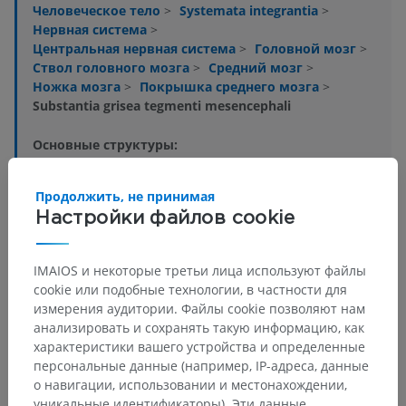
Человеческое тело
>
Systemata integrantia
>
Нервная система
>
Центральная нервная система
>
Головной мозг
>
Ствол головного мозга
>
Средний мозг
>
Ножка мозга
>
Покрышка среднего мозга
>
Substantia grisea tegmenti mesencephali
Основные структуры:
Среднемозговое ядро тройничного нерва
Nucleus brachii colliculi inferioris
Продолжить, не принимая
Околохолмиковое ядро
Настройки файлов cookie
Ядро блокового нерва
Complexus oculomotorius
IMAIOS и некоторые третьи лица используют файлы
Заднелатеральное ядро покрышки
cookie или подобные технологии, в частности для
измерения аудитории. Файлы cookie позволяют нам
Ножкомостовое ядро покрышки
анализировать и сохранять такую информацию, как
Nuclei areae tegmentalis anterioris
характеристики вашего устройства и определенные
персональные данные (например, IP-адреса, данные
Показать больше
о навигации, использовании и местонахождении,
уникальные идентификаторы). Эти данные