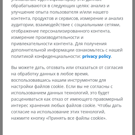
обрабатываются в следующих целях: анализ и
улучшение опыта пользователя и/или нашего
контента, продуктов и сервисов, измерение и анализ
аудитории, взаимодействие с социальными сетями,
Переводы
отображение персонализированного контента,
измерение производительности и
привлекательности контента. Для получения
дополнительной информации ознакомьтесь с нашей
Заметили ошибку?
политикой конфиденциальности:
privacy policy
.
Не стесняйтесь предложить поправку, свою версию
Вы можете дать, отозвать или отказаться от согласия
перевода или решение по улучшению контента.
на обработку данных в любое время,
воспользовавшись нашим инструментом для
Сообщить об ошибке
настройки файлов cookie. Если вы не согласны с
использованием данных технологий, это будет
расцениваться как отказ от имеющего правомерный
интерес хранения любых файлов cookie. Чтобы дать
СКАЧАТЬ ПРИЛОЖЕНИЕ
согласие на использование этих технологий,
нажмите кнопку «Принять все файлы cookie».