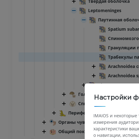
Твердая оболочка
Leptomeninges
Паутинная оболо
Spatium subar
Спинномозго
Грануляции 
Трабекулы п
Arachnoidea cr
Arachnoidea s
Pia
Головной мозг
Настройки ф
Спинной мозг
Периферическая нервная сист
IMAIOS и некоторые 
Органы чувств
измерения аудитории
характеристики ваше
Общий покров
о навигации, испол