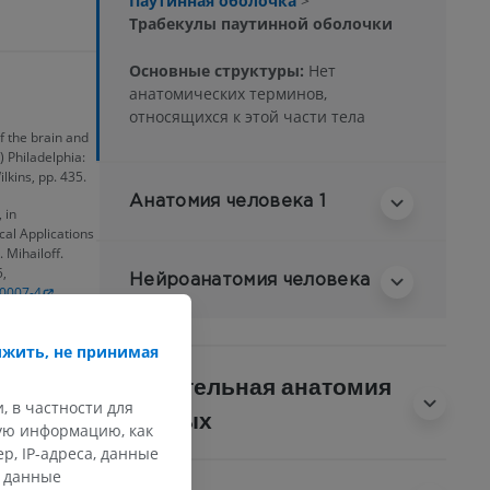
Паутинная оболочка
>
Трабекулы паутинной оболочки
Основные структуры:
Нет
анатомических терминов,
относящихся к этой части тела
f the brain and
.) Philadelphia:
lkins, pp. 435.
Анатомия человека 1
 in
al Applications
 Mihailoff.
,
Нейроанатомия человека
00007-4
жить, не принимая
Сравнительная анатомия
, в частности для
животных
кую информацию, как
, IP-адреса, данные
и данные