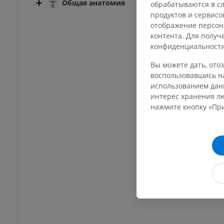
Общая анатомия
обрабатываются в сл
продуктов и сервисо
отображение персон
контента. Для полу
конфиденциальност
ПРЕДПЛЮСНА - СТОПА
Вы можете дать, отоз
воспользовавшись на
оленного сустава
Ankle MRI
MPT
использованием данн
интерес хранения лю
ИУМ
ПРЕМИУМ
нажмите кнопку «При
трография
МРТ переднего отдела
ного сустава
стопы
трограмма
MPT
ИУМ
ПРЕМИУМ
ижней конечности
МРТ нижней конечности
MPT
ИУМ
ПРЕМИУМ