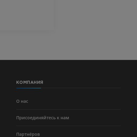
MPT
БЕСПЛАТНО
ПРЕМИУМ
Visible Human Project
Фотографии
Lower limb 
KT
ПРЕМИУМ
ПРЕМИУМ
Голень (арт
кости)
KT
БЕСПЛАТНО
КОМПАНИЯ
Ангиографи
нижних коне
Ангиография
О нас
БЕСПЛАТНО
Присоединяйтесь к нам
Партнёров