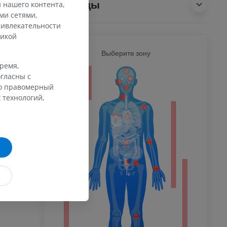
Переводы
 нашего контента,
ми сетями,
ривлекательности
тикой
Ь
Выберите зону
ВСЕ Т
время,
гласны с
ечность
го правомерный
 технологий,
афия
ечности
ммы
 конечности