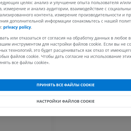
едующих целях: анализ и улучшение опыта пользователя и/или
в, измерение и анализ аудитории, взаимодействие с социальны
ализированного контента, измерение производительности и п
чения дополнительной информации ознакомьтесь с нашей поли
и:
privacy policy
.
ВЕРХНЯЯ КОНЕЧНОСТЬ
НИЖНЯЯ КОНЕЧНОСТ
вать или отказаться от согласия на обработку данных в любое 
шим инструментом для настройки файлов cookie. Если вы не со
МРТ верхней
Нижняя кон
Иллюстрации
ых технологий, это будет расцениваться как отказ от имеюще
конечности
MPT
бых файлов cookie. Чтобы дать согласие на использование этих
ПРЕМИУМ
нять все файлы cookie».
ПРЕМИУМ
Рентгеногр
МРТ плечевого сустава
нижней кон
MPT
Рентгеногра
ПРИНЯТЬ ВСЕ ФАЙЛЫ COOKIE
ПРЕМИУМ
БЕСПЛАТНО
НАСТРОЙКИ ФАЙЛОВ COOKIE
МРТ запястья
МРТ нижней
MPT
MPT
ПРЕМИУМ
ПРЕМИУМ