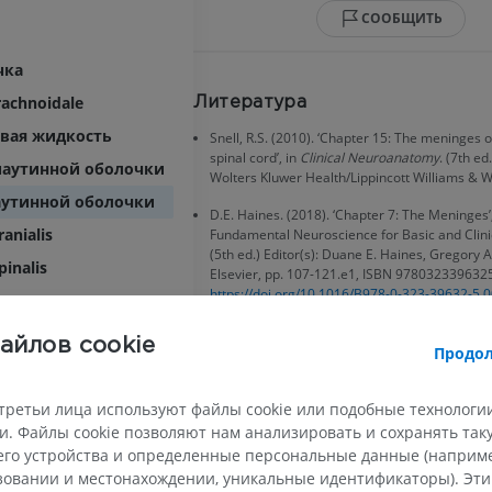
СООБЩИТЬ
чка
achnoidale
Литература
вая жидкость
Snell, R.S. (2010). ‘Chapter 15: The meninges o
spinal cord’, in
Clinical Neuroanatomy
. (7th ed
паутинной оболочки
Wolters Kluwer Health/Lippincott Williams & Wi
аутинной оболочки
D.E. Haines. (2018). ‘Chapter 7: The Meninges’,
anialis
Fundamental Neuroscience for Basic and Clinic
(5th ed.) Editor(s): Duane E. Haines, Gregory A.
pinalis
Elsevier, pp. 107-121.e1, ISBN 9780323396325
https://doi.org/10.1016/B978-0-323-39632-5.
айлов cookie
Продол
Галерея
ема
третьи лица используют файлы cookie или подобные технологии
. Файлы cookie позволяют нам анализировать и сохранять та
го устройства и определенные персональные данные (например
ьзовании и местонахождении, уникальные идентификаторы). Эт