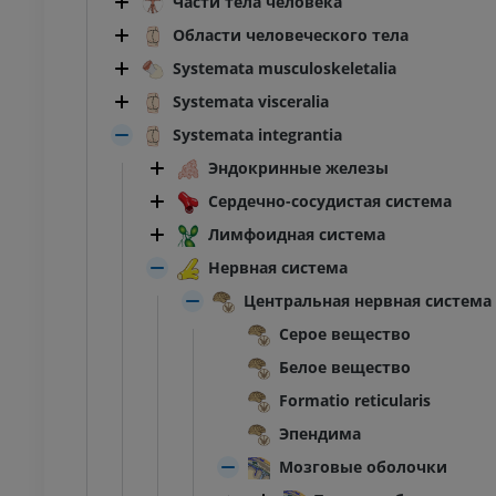
Части тела человека
Области человеческого тела
Systemata musculoskeletalia
Systemata visceralia
Systemata integrantia
Эндокринные железы
Сердечно-сосудистая система
Лимфоидная система
Нервная система
Центральная нервная система
Серое вещество
Белое вещество
Formatio reticularis
Эпендима
Мозговые оболочки