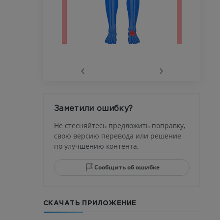
го сустава
‹
›
афия
устава
Заметили ошибку?
ма
Не стесняйтесь предложить поправку,
свою версию перевода или решение
по улучшению контента.
юсны и
ела стопы
Сообщить об ошибке
СКАЧАТЬ ПРИЛОЖЕНИЕ
го отдела