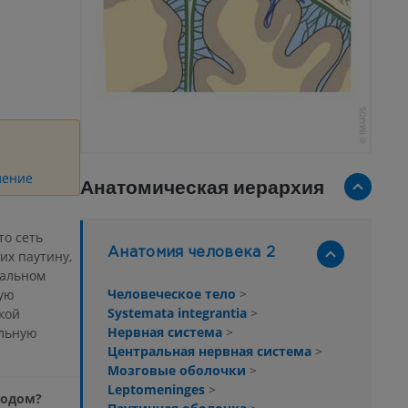
ление
Анатомическая иерархия
о сеть
Анатомия человека 2
х паутину,
дальном
Человеческое тело
>
ую
Systemata integrantia
>
кой
Нервная система
>
ельную
Центральная нервная система
>
Мозговые оболочки
>
Leptomeninges
>
водом?