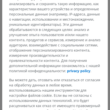
анализировать и сохранять такую информацию, как
характеристики вашего устройства и определенные
персональные данные (например, IP-адреса, данные
о навигации, использовании и местонахождении,
уникальные идентификаторы). Эти данные
обрабатываются в следующих целях: анализ и
улучшение опыта пользователя и/или нашего
контента, продуктов и сервисов, измерение и анализ
аудитории, взаимодействие с социальными сетями,
отображение персонализированного контента,
измерение производительности и
Анатомическая иерархия
привлекательности контента. Для получения
дополнительной информации ознакомьтесь с нашей
политикой конфиденциальности:
privacy policy
.
Анатомия человека 2
Вы можете дать, отозвать или отказаться от согласия
на обработку данных в любое время,
Человеческое тело
>
Systemata visceralia
>
воспользовавшись нашим инструментом для
Дыхательная система
>
настройки файлов cookie. Если вы не согласны с
Трахеобронхиальное дерево
>
Трахея
>
использованием данных технологий, это будет
Tunica mucosa tracheae
расцениваться как отказ от имеющего правомерный