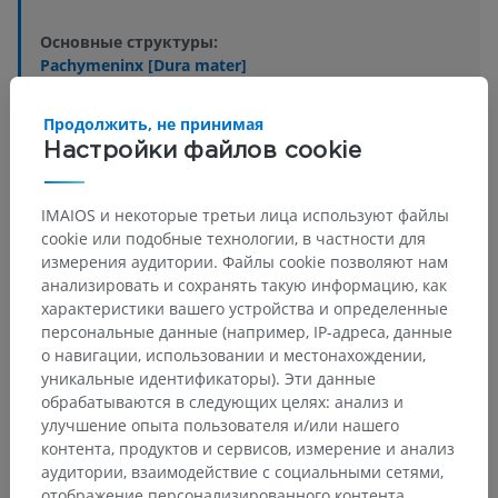
Основные структуры:
Pachymeninx [Dura mater]
Leptomeninx
Продолжить, не принимая
Настройки файлов cookie
Ветеринарная гистология
IMAIOS и некоторые третьи лица используют файлы
cookie или подобные технологии, в частности для
измерения аудитории. Файлы cookie позволяют нам
Сравнительная анатомия человека
анализировать и сохранять такую информацию, как
характеристики вашего устройства и определенные
персональные данные (например, IP-адреса, данные
о навигации, использовании и местонахождении,
Переводы
уникальные идентификаторы). Эти данные
обрабатываются в следующих целях: анализ и
улучшение опыта пользователя и/или нашего
контента, продуктов и сервисов, измерение и анализ
Заметили ошибку?
аудитории, взаимодействие с социальными сетями,
отображение персонализированного контента,