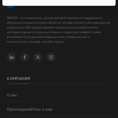
IMAIOS - это компания, целью которой является поддержка и
обучение специалистов в области человеческой и ветеринарной
медицины. Мы предоставляем медицинским работникам
интерактивные атласы анатомии, созданную совместными
усилиями базу данных медицинских изображений и
клинических случаев, онлайн-курсы...
КОМПАНИЯ
О нас
Присоединяйтесь к нам