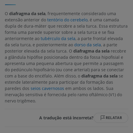
O
diafragma da sela
, frequentemente considerado uma
extensão anterior do
tentório do cerebelo
, é uma camada
dupla de dura-máter que recobre a sela turca. Essa estrutura
forma uma parede superior sobre a sela turca e se fixa
anteriormente ao
tubérculo da sela
, a parte frontal elevada
da sela turca, e posteriormente ao
dorso da sela
, a parte
posterior elevada da sela turca. O
diafragma da sela
recobre
a glândula hipófise posicionada dentro da fossa hipofisial e
apresenta uma pequena abertura que permite a passagem
do pedúnculo hipofisário (ou cone arterial) para se conectar
com a base do encéfalo. Além disso, o
diafragma da sela
se
estende lateralmente para participar da formação das
paredes dos
seios cavernosos
em ambos os lados. Sua
inervação sensitiva é fornecida pelo ramo oftálmico (V1) do
nervo trigêmeo.
A tradução está incorreta?
RELATAR