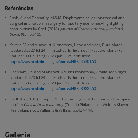
Referências
Shah, A. and Elsanafiry, M.S.M. Diaphragma sellae: Anatomical and
surgical implication in surgery for pituitary adenomas–Highlighting
contributions by Goel. (2018).
Journal of Craniovertebral Junction &
Spine
, 9(3): pp.135.
Kekere, V. and Alsayouri, K. Anatomy, Head and Neck, Dura Mater.
[Updated 2023 Jul 24]. In: StatPearls [Internet]. Treasure Island (FL):
StatPearls Publishing; 2023 Jan-. Available from:
https://www.ncbi.nlm.nih.gov/books/NBK545301/
Ghannam, J.Y. and Al Kharazi, K.A. Neuroanatomy, Cranial Meninges.
[Updated 2023 Jul 24]. In: StatPearls [Internet]. Treasure Island (FL):
StatPearls Publishing; 2023 Jan-. Available from:
https://www.ncbi.nlm.nih.gov/books/NBK539882/
Snell, R.S. (2010). ‘Chapter 15: The meninges of the brain and the spinal
cord’, in
Clinical Neuroanatomy
. (7th ed.) Philadelphia: Wolters Kluwer
Health/Lippincott Williams & Wilkins, pp.427-444.
Galeria