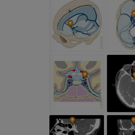
Visible Human Project
CTA dell’arto i
fotografie
TC
PREMIUM
PREMIUM
Arterie ed oss
TC
GRATUITO
Angiografia del
inferiore (DSA)
Angiografia
GRATUITO