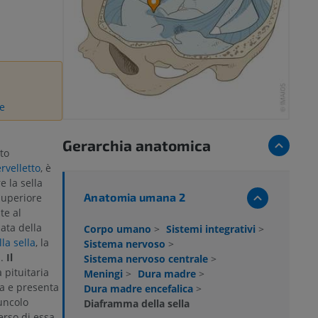
e
Gerarchia anatomica
to
rvelletto
, è
 la sella
Anatomia umana 2
superiore
te al
zata della
Corpo umano
>
Sistemi integrativi
>
la sella
, la
Sistema nervoso
>
a.
Il
Sistema nervoso centrale
>
 pituitaria
Meningi
>
Dura madre
>
ia e presenta
Dura madre encefalica
>
uncolo
Diaframma della sella
erso di essa