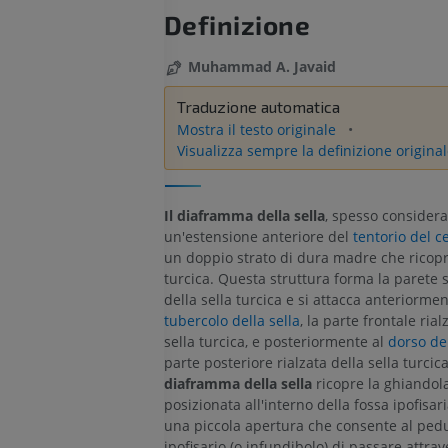
Definizione
Muhammad A. Javaid
Traduzione automatica
Mostra il testo originale
Visualizza sempre la definizione original
Il diaframma della sella
, spesso considera
un'estensione anteriore del
tentorio del ce
un doppio strato di dura madre che ricopre
turcica. Questa struttura forma la parete 
della sella turcica e si attacca anteriormen
tubercolo della sella
, la parte frontale rial
sella turcica, e posteriormente al
dorso del
parte posteriore rialzata della sella turcic
diaframma della sella
ricopre la ghiandola
posizionata all'interno della fossa ipofisar
una piccola apertura che consente al ped
ipofisario (o infundibolo) di passare attrav