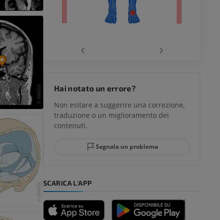
chio
‹
›
del ginocchio
Hai notato un errore?
Non esitare a suggerire una correzione,
traduzione o un miglioramento dei
glia e del
contenuti.
Segnala un problema
mpiede
SCARICA L'APP