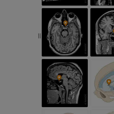
PREMIUM
RMN della mano
RM
RMN del ginoc
RM
PREMIUM
PREMIUM
Radiografia dell’arto
superiore
Artrografia TC 
Radiografie
Artrografia
PREMIUM
PREMIUM
Arto superiore
RMN della cavi
Illustrazioni
retropiede
RM
PREMIUM
PREMIUM
Arteriografia dell'arto
superiore
RMN dell’ava
Angiografia
RM
GRATUITO
PREMIUM