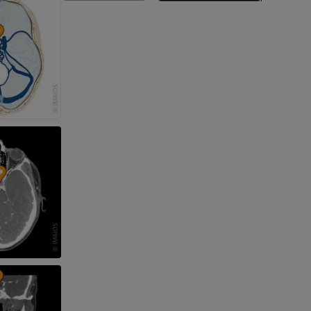
nferiore
a della gamba
l’arto