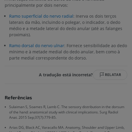
principalmente por dois nervos:
Ramo superficial do nervo radial
: Inerva os dois terços
laterais da mão, incluindo o polegar, o indicador, o dedo
médio e a metade lateral do dedo anular (até as falanges
proximais).
Ramo dorsal do nervo ulnar
: Fornece sensibilidade ao dedo
mínimo e à metade medial do dedo anular, bem como à
parte medial correspondente do dorso.
A tradução está incorreta?
RELATAR
Referências
Sulaiman S, Soames R, Lamb C. The sensory distribution in the dorsum
of the hand: anatomical study with clinical implications. Surg Radiol
Anat. 2015 Sep;37(7):779-85.
Arias DG, Black AC, Varacallo MA. Anatomy, Shoulder and Upper Limb,