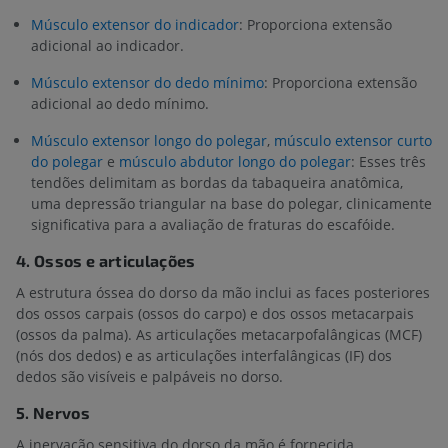
Músculo extensor do indicador
: Proporciona extensão
adicional ao indicador.
Músculo extensor do dedo mínimo
: Proporciona extensão
adicional ao dedo mínimo.
Músculo extensor longo do polegar
,
músculo extensor curto
do polegar
e
músculo abdutor longo do polegar
: Esses três
tendões delimitam as bordas da tabaqueira anatômica,
uma depressão triangular na base do polegar, clinicamente
significativa para a avaliação de fraturas do escafóide.
4. Ossos e articulações
A estrutura óssea do dorso da mão inclui as faces posteriores
dos ossos carpais (ossos do carpo) e dos ossos metacarpais
(ossos da palma). As articulações metacarpofalângicas (MCF)
(nós dos dedos) e as articulações interfalângicas (IF) dos
dedos são visíveis e palpáveis no dorso.
5. Nervos
A inervação sensitiva do dorso da mão é fornecida