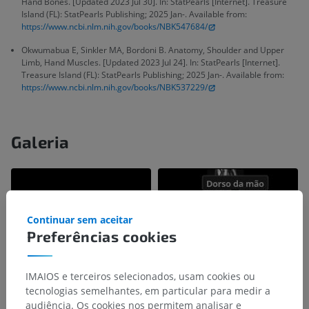
Hand Bones. [Updated 2023 Jul 30]. In: StatPearls [Internet]. Treasure
Island (FL): StatPearls Publishing; 2025 Jan-. Available from:
https://www.ncbi.nlm.nih.gov/books/NBK547684/
Okwumabua E, Sinkler MA, Bordoni B. Anatomy, Shoulder and Upper
Limb, Hand Muscles. [Updated 2023 Jul 24]. In: StatPearls [Internet].
Treasure Island (FL): StatPearls Publishing; 2025 Jan-. Available from:
https://www.ncbi.nlm.nih.gov/books/NBK537229/
Galeria
Continuar sem aceitar
Preferências cookies
IMAIOS e terceiros selecionados, usam cookies ou
tecnologias semelhantes, em particular para medir a
audiência. Os cookies nos permitem analisar e