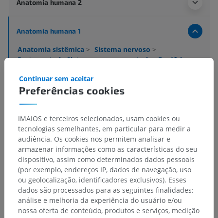
Anatomia humana 2
Anatomia humana 1
Anatomia sistêmica
>
Sistema nervoso
>
Parte central ; Sistema nervoso central
>
Encéfalo
>
Rombencéfalo
>
Mielencéfalo; ponte e cerebelo
>
Continuar sem aceitar
Ponte (Ponte de Varólio)
>
Tegmento da ponte
>
Preferências cookies
Substância branca
>
Estria coclear intermédia
Estruturas subjacentes:
Não há nenhuma estrutura
IMAIOS e terceiros selecionados, usam cookies ou
subjacente para esta parte anatômica
tecnologias semelhantes, em particular para medir a
audiência. Os cookies nos permitem analisar e
armazenar informações como as características do seu
Neuroanatomia humana
dispositivo, assim como determinados dados pessoais
(por exemplo, endereços IP, dados de navegação, uso
ou geolocalização, identificadores exclusivos). Esses
dados são processados para as seguintes finalidades:
Traduções
análise e melhoria da experiência do usuário e/ou
nossa oferta de conteúdo, produtos e serviços, medição