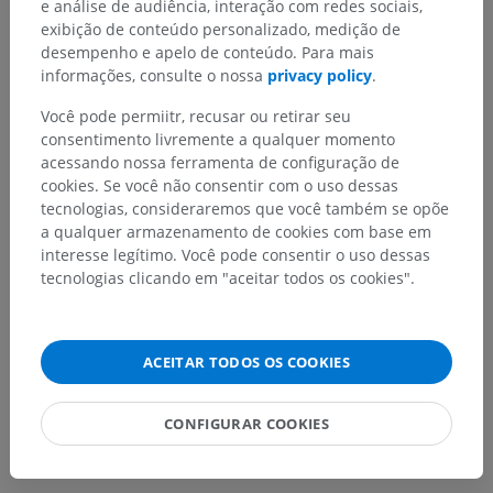
e análise de audiência, interação com redes sociais,
exibição de conteúdo personalizado, medição de
desempenho e apelo de conteúdo. Para mais
Encontrou um erro?
informações, consulte o nossa
privacy policy
.
Não hesite em nos sugerir uma correção, tradução ou
Você pode permiitr, recusar ou retirar seu
melhora de conteúdo.
consentimento livremente a qualquer momento
acessando nossa ferramenta de configuração de
Relatar um problema
cookies. Se você não consentir com o uso dessas
tecnologias, consideraremos que você também se opõe
a qualquer armazenamento de cookies com base em
BAIXE O APLICATIVO
interesse legítimo. Você pode consentir o uso dessas
tecnologias clicando em "aceitar todos os cookies".
ACEITAR TODOS OS COOKIES
CONFIGURAR COOKIES