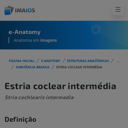
e-Anatomy
Anatomia em
imagens
PÁGINA INICIAL
E-ANATOMY
ESTRUTURAS ANATÔMICAS
...
SUBSTÂNCIA BRANCA
ESTRIA COCLEAR INTERMÉDIA
Estria coclear intermédia
Stria cochlearis intermedia
Definição