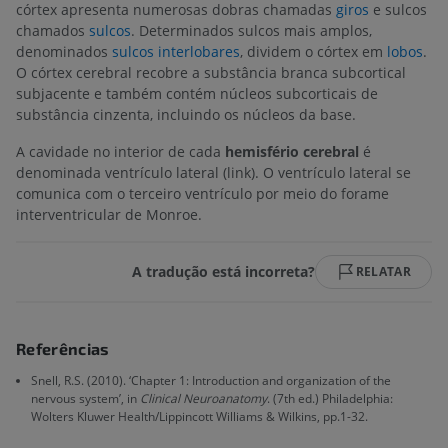
córtex apresenta numerosas dobras chamadas
giros
e sulcos
chamados
sulcos
. Determinados sulcos mais amplos,
denominados
sulcos interlobares
, dividem o córtex em
lobos
.
O córtex cerebral recobre a substância branca subcortical
subjacente e também contém núcleos subcorticais de
substância cinzenta, incluindo os núcleos da base.
A cavidade no interior de cada
hemisfério cerebral
é
denominada ventrículo lateral (link). O ventrículo lateral se
comunica com o terceiro ventrículo por meio do forame
interventricular de Monroe.
A tradução está incorreta?
RELATAR
Referências
Snell, R.S. (2010). ‘Chapter 1: Introduction and organization of the
nervous system’, in
Clinical Neuroanatomy
. (7th ed.) Philadelphia:
Wolters Kluwer Health/Lippincott Williams & Wilkins, pp.1-32.