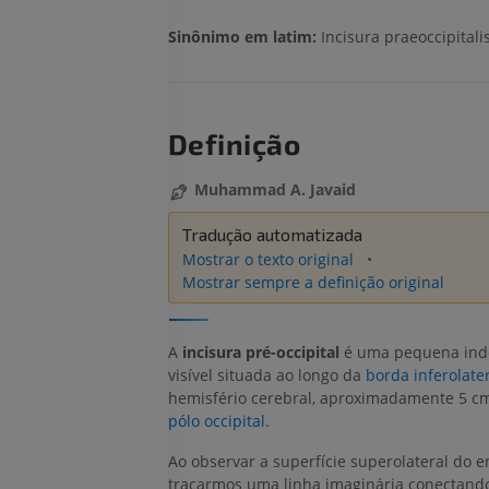
Sinônimo em latim:
Incisura praeoccipitali
Definição
Muhammad A. Javaid
Tradução automatizada
Mostrar o texto original
Mostrar sempre a definição original
A
incisura pré-occipital
é uma pequena ind
visível situada ao longo da
borda inferolate
hemisfério cerebral, aproximadamente 5 cm
pólo occipital
.
Ao observar a superfície superolateral do en
traçarmos uma linha imaginária conectand