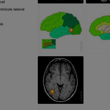
ral
IRM
PREMIUM
trículo lateral
Radiografias do membro
superior
Radiografias
Artrografia do 
is
Artrografia CT
PREMIUM
PREMIUM
Membro superior
Ilustrações
IRM do torneze
retropé
PREMIUM
IRM
PREMIUM
Arteriografia do membro
superior
Angiografia
Antepé IRM
IRM
GRÁTIS
PREMIUM
Visible Human Project
Fotografia
CTA da extremi
TC
PREMIUM
PREMIUM