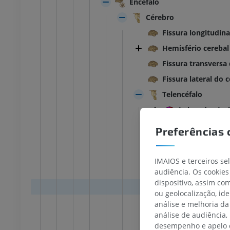
Encéfalo
Cérebro
Fissura longitudina
Hemisfério cerebal
Fissura transversa
Fissura lateral do 
Telencéfalo
Lobos de cére
Sulcos interlo
Preferências 
Sulco cen
Sulco late
IMAIOS e terceiros se
Sulco pari
audiência. Os cookies
dispositivo, assim c
Incisura p
ou geolocalização, id
Sulco do 
análise e melhoria da
análise de audiência,
Sulco do 
TARSO-PÉ
desempenho e apelo d