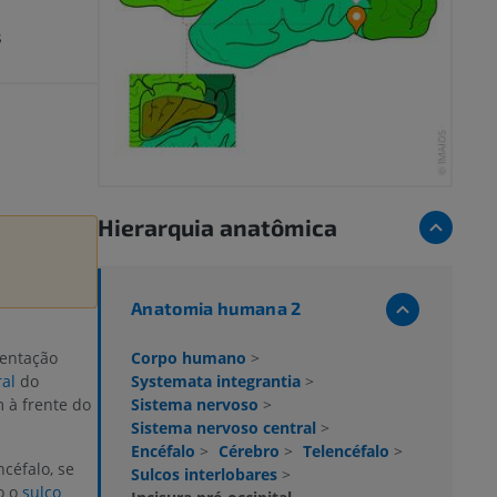
s
Hierarquia anatômica
Anatomia humana 2
Corpo humano
>
entação
Systemata integrantia
>
ral
do
Sistema nervoso
>
 à frente do
Sistema nervoso central
>
Encéfalo
>
Cérebro
>
Telencéfalo
>
céfalo, se
Sulcos interlobares
>
o o
sulco