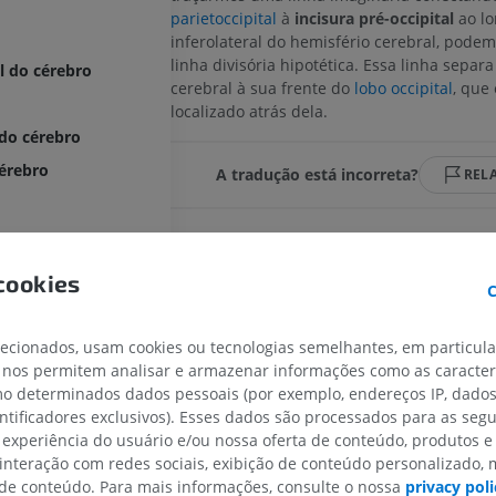
parietoccipital
à
incisura pré-occipital
ao lo
inferolateral do hemisfério cerebral, pode
linha divisória hipotética. Essa linha separa
l do cérebro
cerebral à sua frente do
lobo occipital
, que 
localizado atrás dela.
 do cérebro
cérebro
A tradução está incorreta?
REL
bro
Referências
bares
cookies
C
Snell, R.S. (2010). ‘Chapter 7: The cerebrum’, in
Cli
tral
Neuroanatomy
. (7th ed.) Philadelphia: Wolters Kl
ral
Health/Lippincott Williams & Wilkins, pp.257-263.
lecionados, usam cookies ou tecnologias semelhantes, em particul
etoccipital
 nos permitem analisar e armazenar informações como as caracterí
Bui, T., and M Das, J. Neuroanatomy, Cerebral He
omo determinados dados pessoais (por exemplo, endereços IP, dado
[Updated 2023 Jul 24]. In: StatPearls [Internet]. Tr
ré-occipital
(FL): StatPearls Publishing; 2023 Jan-. Available fr
entificadores exclusivos). Esses dados são processados para as segu
https://www.ncbi.nlm.nih.gov/books/NBK549789/
corpo caloso
 experiência do usuário e/ou nossa oferta de conteúdo, produtos e
 interação com redes sociais, exibição de conteúdo personalizado,
cíngulo
MEMBRO SUPERIOR
MEMBRO INFERIOR
e conteúdo. Para mais informações, consulte o nossa
privacy poli