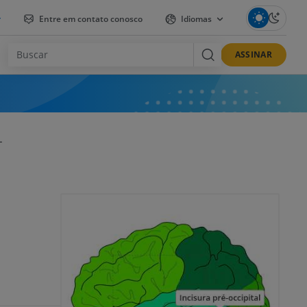
r
Entre em contato conosco
Idiomas
ASSINAR
L