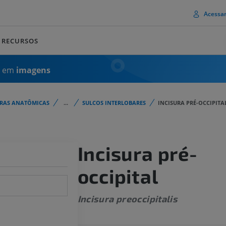
Acessa
RECURSOS
a em
imagens
URAS ANATÔMICAS
...
SULCOS INTERLOBARES
INCISURA PRÉ-OCCIPITA
Incisura pré-
occipital
Incisura preoccipitalis