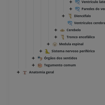
Ventrículo late
UM
PREMIUM
Paredes do ven
Diencéfalo
TC do tornozelo e do pé
TC
Ventrículos cerebra
PREMIUM
Cerebelo
Tronco encefálico
Medula espinal
Sistema nervoso periférico
Órgãos dos sentidos
Tegumento comum
Anatomia geral