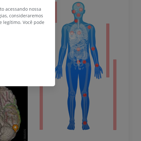
or
nto acessando nossa
gias, consideraremos
 legítimo. Você pode
do membro
 inferior
agnética do