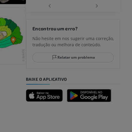
‹
›
joelho
Encontrou um erro?
Não hesite em nos sugerir uma correção,
tradução ou melhora de conteúdo.
lo e do
Relatar um problema
BAIXE O APLICATIVO
dade inferior