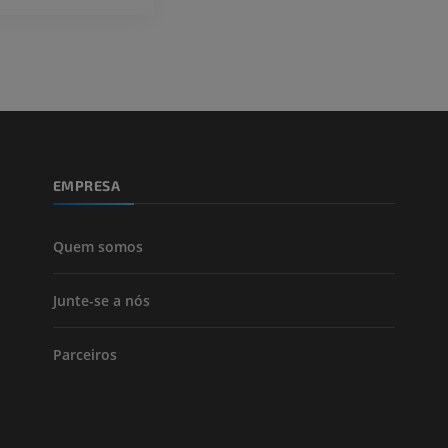
Perna (artérias
TC
GRÁTIS
Arteriografia
inferiores
Angiografia
EMPRESA
GRÁTIS
Quem somos
Junte-se a nós
Parceiros