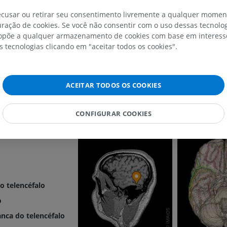
parietal
Galeria
IRM do membro superior
Membro inferi
recusar ou retirar seu consentimento livremente a qualquer mome
teral
IRM
Ilustrações
ração de cookies. Se você não consentir com o uso dessas tecnolo
l
põe a qualquer armazenamento de cookies com base em interesse
PREMIUM
PREMIUM
s tecnologias clicando em "aceitar todos os cookies".
ular da insula
IRM do ombro
Radiografias 
IRM
inferior
ntral
Radiografias
PREMIUM
ACEITAR TODOS OS COOKIES
GRÁTIS
IRM do carpo
CONFIGURAR COOKIES
IRM
IRM do membro
l
IRM
PREMIUM
PREMIUM
IRM do cotovelo
IRM
Ressonância m
quadril
PREMIUM
do telencéfalo
IRM
PREMIUM
o
IRM da mão
IRM
nca do telencéfalo
IRM do joelho
PREMIUM