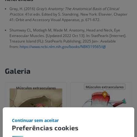
Gray, H. (2016)
Gray’s Anatomy: The Anatomical Basis of Clinical
Practice
. 41st edn. Edited by S. Standring. New York: Elsevier. Chapter
41: Orbit and Accessory Visual Apparatus, p. 671-672.
Shumway CL, Motlagh M, Wade M. Anatomy, Head and Neck, Eye
Extraocular Muscles. [Updated 2022 Oct 13]. In: StatPearls [Internet].
Treasure Island (FL): StatPearls Publishing; 2025 Jan-. Available
from:
https://www.ncbi.nlm.nih.gov/books/NBK519565/
Galeria
Continuar sem aceitar
Preferências cookies