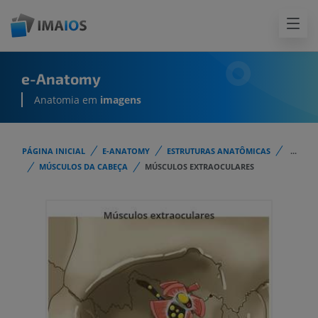
e-Anatomy
Anatomia em
imagens
PÁGINA INICIAL
E-ANATOMY
ESTRUTURAS ANATÔMICAS
...
MÚSCULOS DA CABEÇA
MÚSCULOS EXTRAOCULARES