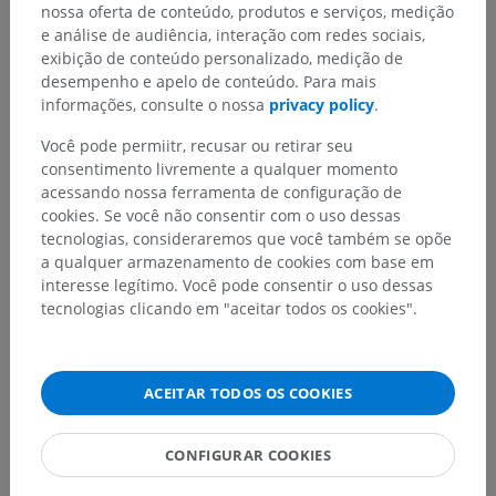
nossa oferta de conteúdo, produtos e serviços, medição
e análise de audiência, interação com redes sociais,
Hierarquia anatômica
exibição de conteúdo personalizado, medição de
desempenho e apelo de conteúdo. Para mais
informações, consulte o nossa
privacy policy
.
Anatomia humana 2
Você pode permiitr, recusar ou retirar seu
consentimento livremente a qualquer momento
acessando nossa ferramenta de configuração de
Anatomia humana 1
cookies. Se você não consentir com o uso dessas
Anatomia sistêmica
>
Sistema nervoso
>
tecnologias, consideraremos que você também se opõe
Parte central ; Sistema nervoso central
>
Encéfalo
>
a qualquer armazenamento de cookies com base em
Rombencéfalo
>
Mielencéfalo; ponte e cerebelo
>
interesse legítimo. Você pode consentir o uso dessas
Ponte (Ponte de Varólio)
>
Tegmento da ponte
>
tecnologias clicando em "aceitar todos os cookies".
Subtância cinzenta
>
Núcleo lacrimal
Estruturas subjacentes:
Não há nenhuma estrutura
ACEITAR TODOS OS COOKIES
subjacente para esta parte anatômica
CONFIGURAR COOKIES